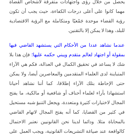
يحصل من خلال رؤى واجتهادات متفرقة لأشخاص القضاة
مهما كانوا على أعلى درجات الكفاءة، حيث يجب أن تكون
رؤية القضاء موحدة جَمْعيّا ومتكاملة مع الرؤية الاقتصادية
للبلد، وهذا لا يمكن إلا بالتقنين.
عندما نشاهد عددا من الأحكام التي يستشهد القاضي فيها
بمقولة أو اجتهاد لعالم متقدم ويبني حكمه عليها؛
فإن هذا بلا
شك لا يساعد في تحقيق الكمال في العدالة، فكم هي الآراء
المتباينة لدى العلماء المتقدمين والمعاصرين أيضا، ولا يمكن
حتى الإحاطة بتلك الآراء إطلاقا، كما أننا نشاهد أحيانا
استشهادا بآراء لعلماء أحناف أو شافعية أو مالكية، ما يفتح
المجال لاختيارات كثيرة ومتعددة، ويجعل التنبؤ شبه مستحيل
في كثير من القضايا، كما أنه يفتح المجال لاتهام القاضي
بالمحاباة مثلا. ودائما لدينا نحن القانونيين نعتبر الاحتمال
كالواقعة عند صياغة التشريعات القانونية، ويجب العمل على