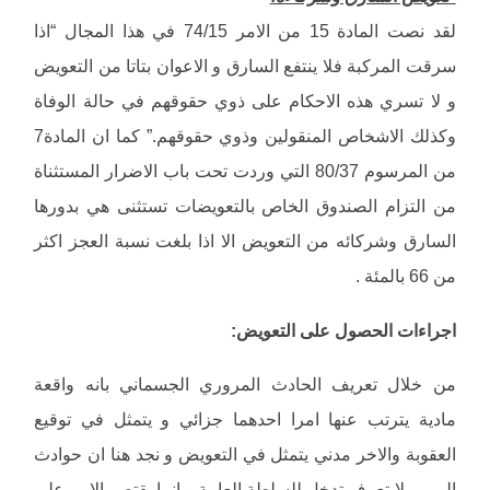
لقد نصت المادة 15 من الامر 74/15 في هذا المجال “اذا
سرقت المركبة فلا ينتفع السارق و الاعوان بتاتا من التعويض
و لا تسري هذه الاحكام على ذوي حقوقهم في حالة الوفاة
وكذلك الاشخاص المنقولين وذوي حقوقهم.” كما ان المادة7
من المرسوم 80/37 التي وردت تحت باب الاضرار المستثناة
من التزام الصندوق الخاص بالتعويضات تستثنى هي بدورها
السارق وشركائه من التعويض الا اذا بلغت نسبة العجز اكثر
من 66 بالمئة .
اجراءات الحصول على التعويض:
من خلال تعريف الحادث المروري الجسماني بانه واقعة
مادية يترتب عنها امرا احدهما جزائي و يتمثل في توقيع
العقوبة والاخر مدني يتمثل في التعويض و نجد هنا ان حوادث
المرور لا تعرف تدخل للسلطة العامة و انما يقتصر الامر على