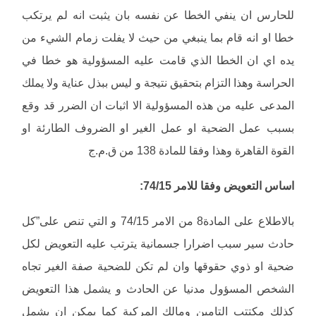
للحارس ان ينفي الخطا عن نفسه بان يثبت انه لم يرتكب
خطا او انه قام بما ينبغي من حيث لا يفلت زمام الشيء من
يده اي ان الخطا الذي قامت عليه المسؤولية هو خطا في
الحراسة وهذا التزام بتحقيق نتيجة و ليس ببذل عناية ولا يملك
المدعى عليه من هذه المسؤولية الا اثبات ان الضرر قد وقع
بسبب عمل الضحية او عمل الغير او الضروف الطارئة او
القوة القاهرة وهذا وفقا للمادة 138 من ق.م.ج
اساس التعويض وفقا للامر 74/15:
بالاطلاع على المادة8 من الامر 74/15 و التي تنص على”كل
حادث سير سبب اضرارا جسمانية يترتب عليه التعويض لكل
ضحية او ذوي حقوقها وان لم تكن للضحية صفة الغير تجاه
الشخص المسؤول مدنيا عن الحادث و يشمل هذا التعويض
كذلك مكتتب التامين ومالك المركبة كما يمكن ان يشمل