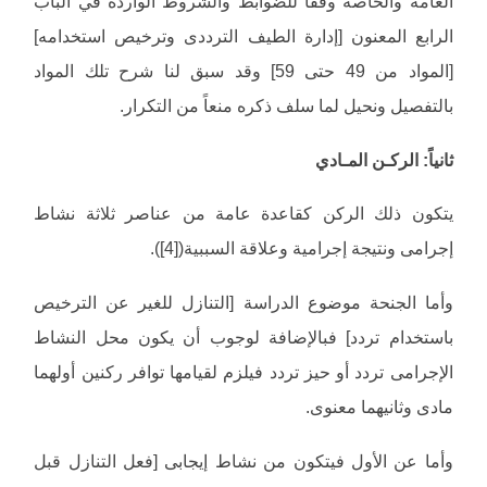
العامة والخاصة وفقاً للضوابط والشروط الواردة في الباب
الرابع المعنون [إدارة الطيف الترددى وترخيص استخدامه]
[المواد من 49 حتى 59] وقد سبق لنا شرح تلك المواد
بالتفصيل ونحيل لما سلف ذكره منعاً من التكرار.
ثانياً: الركـن المـادي
يتكون ذلك الركن كقاعدة عامة من عناصر ثلاثة نشاط
إجرامى ونتيجة إجرامية وعلاقة السببية([4]).
وأما الجنحة موضوع الدراسة [التنازل للغير عن الترخيص
باستخدام تردد] فبالإضافة لوجوب أن يكون محل النشاط
الإجرامى تردد أو حيز تردد فيلزم لقيامها توافر ركنين أولهما
مادى وثانيهما معنوى.
وأما عن الأول فيتكون من نشاط إيجابى [فعل التنازل قبل