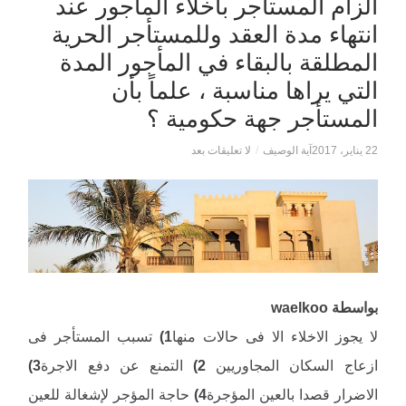
الزام المستأجر باخلاء المأجور عند
انتهاء مدة العقد وللمستأجر الحرية
المطلقة بالبقاء في المأجور المدة
التي يراها مناسبة ، علماً بأن
المستأجر جهة حكومية ؟
22 يناير، 2017
آية الوصيف
/
لا تعليقات بعد
بواسطة waelkoo
لا يجوز الاخلاء الا فى حالات منها
1)
تسبب المستأجر فى
ازعاج السكان المجاوريين
2)
التمنع عن دفع الاجرة
3)
الاضرار قصدا بالعين المؤجرة
4)
حاجة المؤجر لإشغالة للعين