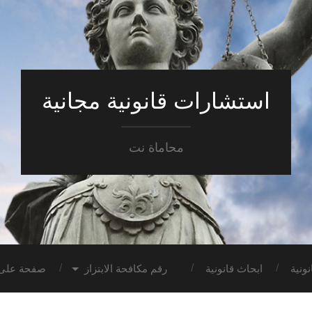
استشارات قانونية مجانية
محاماة نت
ونية
ابحاث قانونية
رقم مكافحة الابتزاز
صفحة على