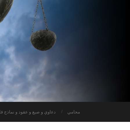
محامي
دعاوي و صيغ و عقود و نماذج قان