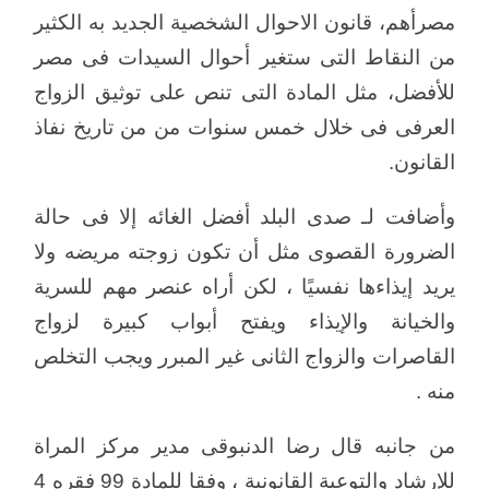
مصرأهم، قانون الاحوال الشخصية الجديد به الكثير
من النقاط التى ستغير أحوال السيدات فى مصر
للأفضل، مثل المادة التى تنص على توثيق الزواج
العرفى فى خلال خمس سنوات من من تاريخ نفاذ
القانون.
وأضافت لـ صدى البلد أفضل الغائه إلا فى حالة
الضرورة القصوى مثل أن تكون زوجته مريضه ولا
يريد إيذاءها نفسيًا ، لكن أراه عنصر مهم للسرية
والخيانة والإيذاء ويفتح أبواب كبيرة لزواج
القاصرات والزواج الثانى غير المبرر ويجب التخلص
منه .
من جانبه قال رضا الدنبوقى مدير مركز المراة
للإرشاد والتوعية القانونية ، وفقا للمادة 99 فقره 4