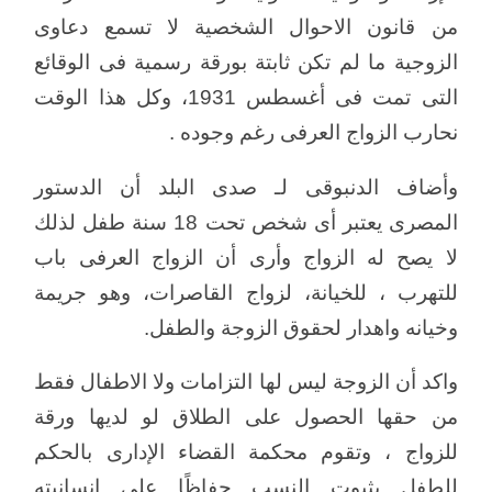
من قانون الاحوال الشخصية لا تسمع دعاوى
الزوجية ما لم تكن ثابتة بورقة رسمية فى الوقائع
التى تمت فى أغسطس 1931، وكل هذا الوقت
نحارب الزواج العرفى رغم وجوده .
وأضاف الدنبوقى لـ صدى البلد أن الدستور
المصرى يعتبر أى شخص تحت 18 سنة طفل لذلك
لا يصح له الزواج وأرى أن الزواج العرفى باب
للتهرب ، للخيانة، لزواج القاصرات، وهو جريمة
وخيانه واهدار لحقوق الزوجة والطفل.
واكد أن الزوجة ليس لها التزامات ولا الاطفال فقط
من حقها الحصول على الطلاق لو لديها ورقة
للزواج ، وتقوم محكمة القضاء الإدارى بالحكم
للطفل بثبوت النسب حفاظًا على إنسانيته