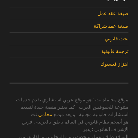
صيغة عقد عمل
صيغة عقد شراكة
بحث قانوني
ترجمة قانونية
ابتزاز فيسبوك
موقع محاماة نت : هو موقع عربي استشاري يقدم خدمات
متنوعة للحقوقيين العرب , كما يعتبر منصة جيدة لتقديم
استشارات قانونية مجانية , و يعد موقع
محامي
نت
هو أضخم نظام قانوني في العالم ناطق بالعربية . فريق
الإشراف القانوني : يدير
الموقع طاقم عمل متخصص من المحامين و القانون من