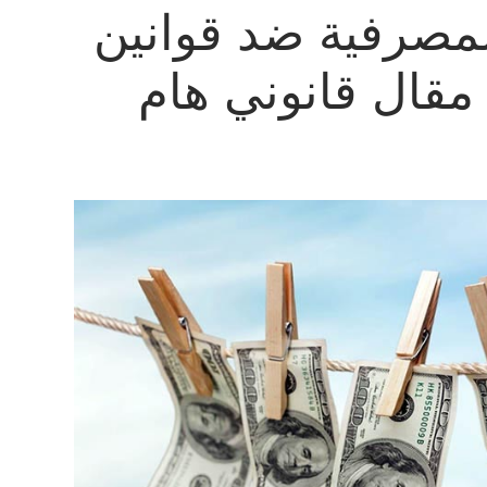
لمصرفية ضد قوانين
مقال قانوني هام