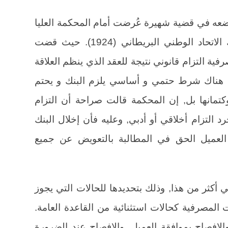
ضعه في قضية شهيرة عُرضت أمام المحكمة العليا
في إنجلترا, وهي قضية توينر ضد بنك الاتحاد الوطني البريطاني (1924). حيث قضت
رفية التزام قانوني نتيجة للعقد الذي ينظم العلاقة
قد هناك شرط حتمي و أساسي يلزم البنك و يحتم
تمانها بل, إن المحكمة قالت صراحة أن التزام
د التزام أخلاقي أو أدبي, وعليه فأن إخلال البنك
نح العميل الحق في المطالبة بالتعويض عن جميع
لي أكثر من هذا, وذلك بتحديدها للحالات التي يجوز
المصرفية كحالات استثنائية من القاعدة العامة.
الإفصاح بموافقة العميل, والإفصاح عند الضرورة