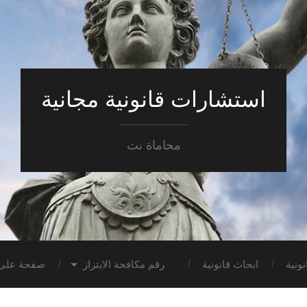
استشارات قانونية مجانية
محاماة نت
ونية
ابحاث قانونية
رقم مكافحة الابتزاز
صفحة على