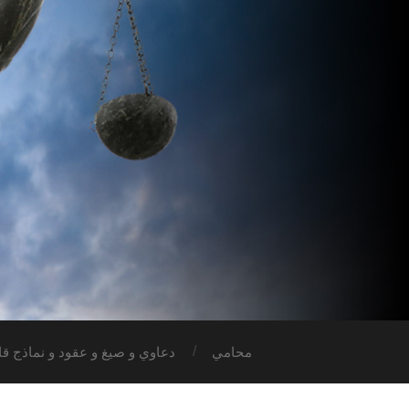
محامي
دعاوي و صيغ و عقود و نماذج قان