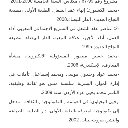
“مشروع رقم 99-67″، مكناس، السنة الجامعية 2000-2001.
-محمد الكشبور:1 إنهاء عقد الشغل، الطبعة الأولى ،مطبعة
النجاح الجديدة، الدار البيضاء،2008.
-2: عناصر عقد الشغل في التشريع الاجتماعي المغربي أداء
العمل، أداء الأجير، علاقة التبعية، الدار البيضاء، مطبعة
النجاح الجديدة،1995.
-محمد حسين منصور: المسؤولية الالكترونية، منشأة
المعارف، الإسكندرية، 2006.
-محمد عواد وخلدون موسى ومحمد إسماعيل: تأملات في
إدارة الموارد البشرية، سلسلة ميس نحو ثقافة وظيفية،
الناشر محمد يحيى عواد الأردن، سنة 2009.
-يحيى اليحياوي: في العولمة و التكنولوجيا و الثقافة –مدخل
إلى تكنولوجيا المعرفة-،الطبعة الأولى، دار الطليعة للطباعة
والنشر، بيروت-لبنان، 2002.