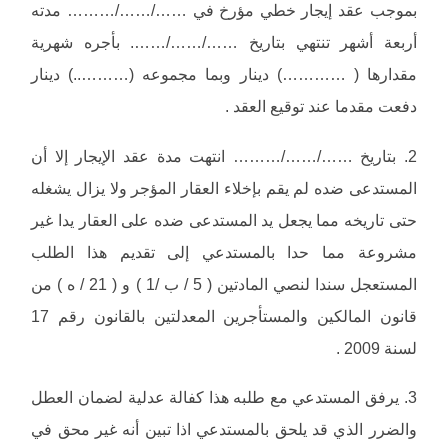
بموجب عقد إيجار خطي مؤرخ في ……/……/……… مدته
أربعة أشهر تنتهي بتاريخ ……/……/……. بأجره شهرية
مقدارها ( …………) دينار وبما مجموعه (………..) دينار
دفعت مقدما عند توقيع العقد .
2. بتاريخ ……/……/……… انتهت مدة عقد الإيجار إلا أن
المستدعى ضده لم يقم بإخلاء العقار المؤجر ولا يزال يشغله
حتى تاريخه مما يجعل يد المستدعى ضده على العقار يدا غير
مشروعة مما حدا بالمستدعي إلى تقديم هذا الطلب
المستعجل سندا لنصي المادتين ( 5 / ب /1 ) و ( 21 / ه ) من
قانون المالكين والمستأجرين المعدلتين بالقانون رقم 17
لسنة 2009 .
3. يرفق المستدعي مع طلبه هذا كفالة عدلية لضمان العطل
والضرر الذي قد يلحق بالمستدعي اذا تبين أنه غير محق في