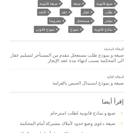
صيغ قانونية
صيغة
صيغة قانونية
طلب
عقار
عقد
لائحة
مؤجر
مستعجل
مفروشا
نماذج قانونية
نموذج
نموذج قانوني
المقالة السابقة
صيغة و نموذج طلب مستعجل مقدم من المستأجر لتسليم عقار
الى المحكمة بسبب انتهاء مدة عقد الإيجار
المقالة التالية
صيغة و نموذج استبدال الحبس بالغرامة
إقرأ أيضا
صيغ و نماذج قانونية لطلب استرحام
صيغة دعوى وضع حدود لأملاك مشتركة أمام المحكمة