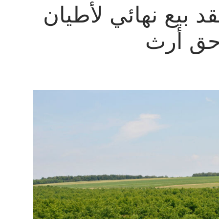
د بيع نهائي لأطيان
 حق أرث