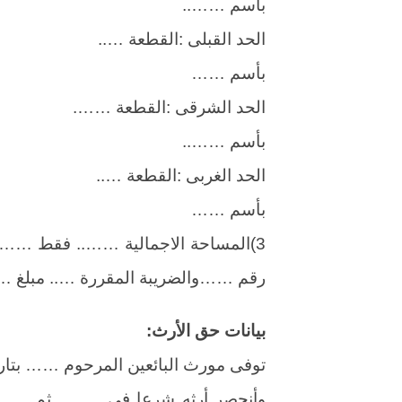
بأسم ……..
الحد القبلى :القطعة …..
بأسم ……
الحد الشرقى :القطعة …….
بأسم ……..
الحد الغربى :القطعة …..
بأسم ……
3)المساحة الاجمالية …….. فقط 
رقم ……والضريبة المقررة ….. مبلغ …
بيانات حق الأرث:
توفى مورث البائعين المرحوم …… بتاريخ
وأنحصر أرثه شرعا فى …….. ثم …….