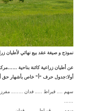
نموذج و صيغة عقد بيع نهائي لأطيان زر
عن أطيان زراعية كائنة بناحية ……م
أولا:جدول حرف “أ” خاص بأشهار حق 
سهم …. قيراط ….. فدان …….. مفرزة 
……
سهم ……. قيراط …….. فدان ……..