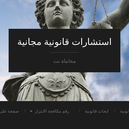
استشارات قانونية مجانية
محاماة نت
ونية
ابحاث قانونية
رقم مكافحة الابتزاز
صفحة على