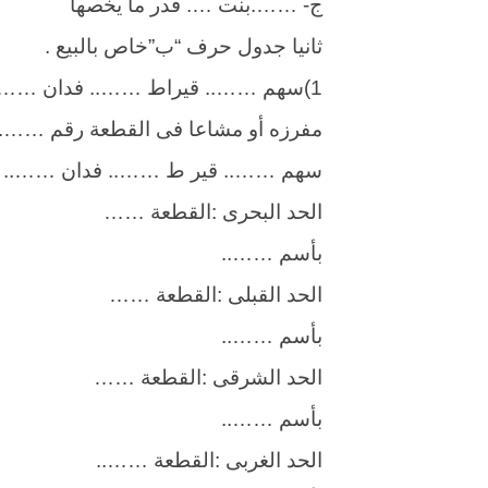
ج- …….بنت …. قدر ما يخصها
ثانيا جدول حرف “ب”خاص بالبيع .
1)سهم …….. قيراط …….. فدان ……..
مفرزه أو مشاعا فى القطعة رقم …….. 
سهم …….. قير ط …….. فدان ……..
الحد البحرى :القطعة ……
بأسم ……..
الحد القبلى :القطعة ……
بأسم ……..
الحد الشرقى :القطعة ……
بأسم ……..
الحد الغربى :القطعة ……..