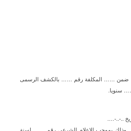
…… ضمن …… المكلفة رقم …… بالكشف الرسمى
… سنويا.
 ..-..-….
.وذلك بموجب الاعلام الشرعى رقم …… لسنة