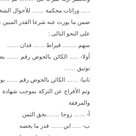
….. وراثات محكمة …… للأحوال الشخصي
ضمن ما يورث عنه شرعا القدر المبين عا
على النحو التالى :
سهم …….. قيراط …… فدان ……
أولا- ….. الكائن بالحوض رقم …… 
توثيق ……
ثانيا- …… الكائن بالحوض رقم …… بوضع
وتم الأفراج عن التركة بموجب شهادة 
والمرفقة
أ- …… زوجا …….بحق الثمن
ب- ….. ابن …… قدر ما يخصه