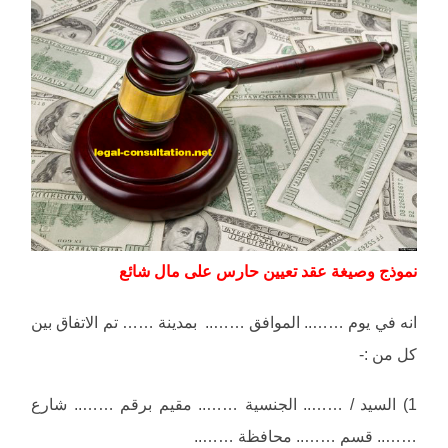
نموذج وصيغة عقد تعيين حارس على مال شائع
انه في يوم …….. الموافق …….. بمدينة …… تم الاتفاق بين
كل من :-
1) السيد / …….. الجنسية …….. مقيم برقم …….. شارع
…….. قسم …….. محافظة ……..