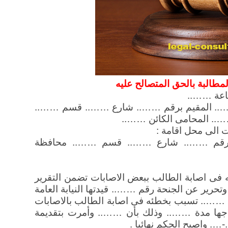
طالبة بالحق المتصالح عليه
ساعة ……..
….. المقيم برقم …….. شارع …….. قسم ……..
.. المحامى الكائن ……..
الى محل اقامة :
 برقم …….. شارع …….. قسم …….. محافظة
ئه فى اصابة الطالب ببعض الاصابات تضمن التقرير
وتحرير عن الجنحة رقم …….. قيدتها النيابة العامة
م …….. تسبب بخطئه فى اصابة الطالب بالاصابات
علاجها مدة …….. وذلك بأن …….. وأمرت بتقديمة
-…. واصبح الحكم نهائيا .