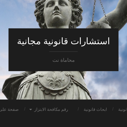
استشارات قانونية مجانية
محاماة نت
ونية
ابحاث قانونية
رقم مكافحة الابتزاز
صفحة على