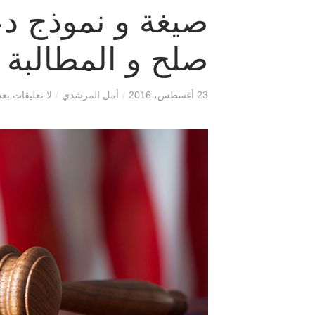
صيغة و نموذج د
صلح و المطالبة 
23 أغسطس، 2016
/
أمل المرشدي
/
لا تعليقات بعد