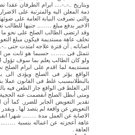
وبتاريخ ..-..-…. ابرام الطرفان عقدا
ذمة المعلن اليه والمترتبة على الاضرا
والتى تصرفت النيابة العامة على ضوئها 
الاخير بدفع مبلغ …….. جنيها للطالب تع
وقد ارتضى الطالب الصلح على نحو ما تق
تخلف عاهة مستديمة فيكون مبلغ التعوي
اصاباته , أن فترة علاجه امتدت حتى ..-
تتمثل فى …….. حسبما هو ثابت من ال
ولو كان الطالب يعلم بما سوف تؤول ال
مستديمة لما اقدم على ابرام الصلح 
الواقع يؤثر فى الصلح ويؤدى الى ب
الى الغلط فى الواقع جاز الطعن فيه بالبطلان وفقا للماد
ومتى أبطل الصلح انفصمت عنه الحجية 
تقدير التعويض الجابر للضرر, كما أن ا
التعويض عن واقعة لم يتصد لها , ويقدر
الاصابة عن العمل مدة …….. شهرا انفق 
عاهة أعجزته عن اعماله بنسبة …….. %
العاهة .