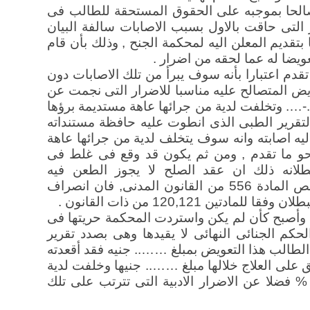
 تصالحا بموجبه على الحقوق المستحقة للطالب فى
ر التى حاقت بالاول بسبب الاصابات سالفة البيان
بتقديم المعلن اليه لمحكمة الجنح , وذلك بأن قام
ويضا له عما لحقه من اضرار .
دم اعتبارا بأنه سوف يبرأ من تلك الاصابات دون
ض المتصالح عليه مناسبا للاضرار التى نجمت عن
..-…. وتخلفت لدية من جرائها عاهة مستديمة برؤها
تقرير الطبى الذى انطوت عليه حافظة مستنداته
يه اصابته وانه سوف يتخلف لدية من جرائها عاهة
نحو ما تقدم , ومن ثم يكون قد وقع فى غلط فى
طلانه ذلك ان عقد الصلح لا يجوز الطعن فيه
بالبطلانبسبب غلط فى القانون عملا بنص المادة 556 من القانون المدنى, فان انصراف
تين 120,121 من ذات القانون .
وأصبح كأن لم يكن واستردت المحكمة حريتها فى
لحكم الجنائى النهائى لا يقيدها وهى بصدد تقرير
 الطالب هذا التعويض بمبلغ …….. جنيه فقد أقعدته
على العلاج خلالها مبلغ …….. جنيها وخلفت لدية
 فضلا عن الاضرار الادبية التى تترتب على تلك