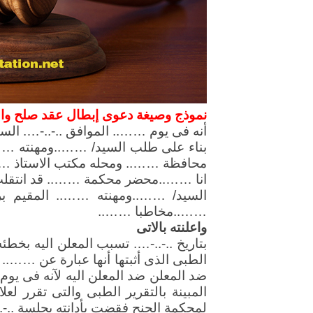
نموذج وصيغة دعوى إبطال عقد صلح والم
أنه فى يوم …….. الموافق ..-..-…. ال
بناء على طلب السيد/ ……..ومهنته …
محافظة …….. ومحله مكتب الاستاذ ……
انا ……..محضر محكمة …….. قد انتقلت 
السيد/ ……..ومهنته …….. المقيم
……..مخاطبا ……..
واعلنته بالاتى
بتاريخ ..-..-…. تسبب المعلن اليه بخط
الطبى الذى أثبتها أنها عبارة عن …….. 
ضد المعلن ضد المعلن اليه لآنه فى يو
المبينة بالتقرير الطبى والتى تقرر ل
لمحكمة الجنح فقضت بأدانته بجلسة ..-..