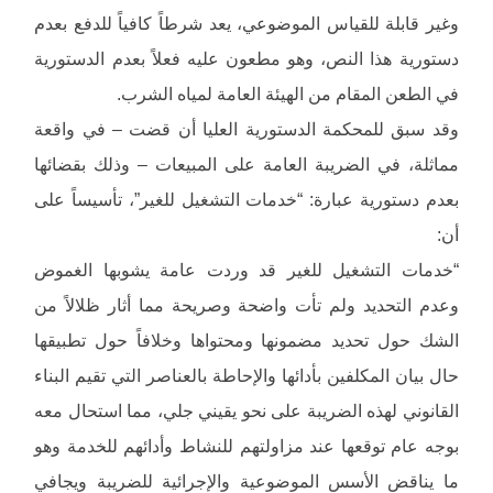
وغير قابلة للقياس الموضوعي، يعد شرطاً كافياً للدفع بعدم
دستورية هذا النص، وهو مطعون عليه فعلاً بعدم الدستورية
في الطعن المقام من الهيئة العامة لمياه الشرب.
وقد سبق للمحكمة الدستورية العليا أن قضت – في واقعة
مماثلة، في الضريبة العامة على المبيعات – وذلك بقضائها
بعدم دستورية عبارة: “خدمات التشغيل للغير”، تأسيساً على
أن:
“خدمات التشغيل للغير قد وردت عامة يشوبها الغموض
وعدم التحديد ولم تأت واضحة وصريحة مما أثار ظلالاً من
الشك حول تحديد مضمونها ومحتواها وخلافاً حول تطبيقها
حال بيان المكلفين بأدائها والإحاطة بالعناصر التي تقيم البناء
القانوني لهذه الضريبة على نحو يقيني جلي، مما استحال معه
بوجه عام توقعها عند مزاولتهم للنشاط وأدائهم للخدمة وهو
ما يناقض الأسس الموضوعية والإجرائية للضريبة ويجافي