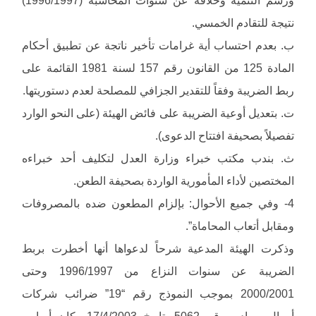
نتيجة للتقادم الخمسي.
ب‌. بعدم احتساب أية غرامات تأخير ناتجة عن تطبيق أحكام
المادة 125 من القانون رقم 157 لسنة 1981 القائمة على
ربط الضريبة وفقاً للتقدير الجزافي للمصلحة لعدم دستوريتها.
ت‌. بتعديل أوعية الضريبة على فائض الهيئة (على النحو الوارد
تفصيلاً بصحيفة افتتاح الدعوى).
ث‌. بندب مكتب خبراء وزارة العدل لتكليف أحد خبراءه
المختصين لأداء المأمورية الواردة بصحيفة الطعن.
4- وفي جميع الأحوال: بإلزام المطعون ضده بالمصروفات
ومقابل أتعاب المحاماة”.
وذكرت الهيئة المدعية شرحاً لدعواها أنها أخطرت بربط
الضريبة عن سنوات النزاع من 1996/1997 وحتى
2000/2001 بموجب النموذج رقم “19” ضرائب شركات
أموال، صادر برقم 5062 بتاريخ 17/4/2003 وكان أساس