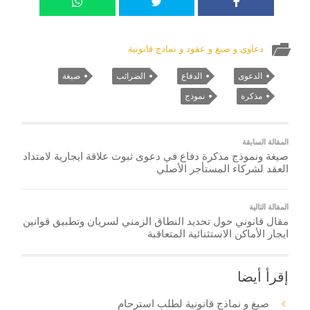
دعاوي و صيغ و عقود و نماذج قانونية
الدعوى
الدفاع
الضرائب
صيغة
مذكرة
نموذج
المقالة السابقة
صيغة ونموذج مذكرة دفاع في دعوى ثبوت علاقة ايجارية لامتداد
العقد لشركاء المستأجر الأصلي
المقالة التالية
مقال قانوني حول تحديد النطاق الزمني لسريان وتطبيق قوانين
ايجار الأماكن الاستثنائية المتعاقبة
إقرأ أيضا
صيغ و نماذج قانونية لطلب استرحام