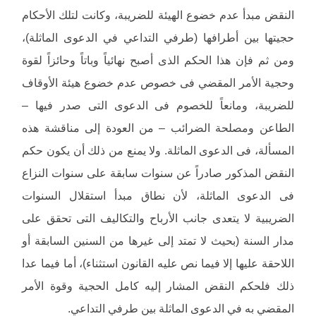
النقض مبدأ عدم خضوع الهيئة للضريبة، وكانت لتلك الأحكام
حجيتها بين أطرافها (طرفي التداعي في الدعوى الماثلة)،
ومن ثم فإن هذا الحكم الذى أصبح نهائياً وباتاً وحائزاً لقوة
وحجية الأمر المقضي فى خصوص عدم خضوع هيئة الأوقاف
للضريبة، ومانعاً للخصوم فى الدعوى التى صدر فيها –
الطاعن ومصلحة الضرائب – من العودة إلى مناقشة هذه
المسألة، فى الدعوى الماثلة. ولا يمنع من ذلك أن يكون حكم
النقض المذكور صادراً عن سنوات سابقة على سنوات النزاع
فى الدعوى الماثلة، لأن نطاق مبدأ استقلال السنوات
الضريبية لا يتعدى جانب الأرباح والتكاليف التى تحقق على
مدار السنة (بحيث لا تمتد إلى غيرها من السنين السابقة أو
اللاحقة عليها إلا فيما نص عليه القانون استثناء)، أما فيما عدا
ذلك فلحكم النقض المشار إليه كامل الحجية وقوة الأمر
المقضي به في الدعوى الماثلة بين طرفي التداعي.