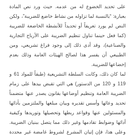
على تحديد الخضوع له من عدمه. حيث ورد نص المادة
بعبارة: “بالنسبة لما تزاوله من نشاط خاضع للضريبة”، ولكن
النص لم يورد تعريفاً أو تحديداً للأنشطة الخاضعة للضريبة
(كما فعل حينما تناول تنظيم الضريبة على الأرباح التجارية
والصناعية)، وقد أدى ذلك إلى وجود فراغ تشريعي، ومن
الطبيعي أن يفسر هذا لصالح الهيئات العامة وذلك بعدم
إخضاعها للضريبة.
لما كان ذلك، وكانت السلطة التشريعية (طبقاً للمواد 61 و
119 و 120 من الدستور) هي التي تقبض بيدها على زمام
الضريبة العامة وتنظيم أوضاعها بقانون يصدر عنها متضمناً
تحديد وعائها وأسس تقديره وبيان مبلغها والملتزمين بأدائها
والمسئولين عنها وقواعد ربطها وتحصيلها وتوريدها وكيفية
أدائها وضوابط تقادمها وغير ذلك مما يتصل ببنيان الضريبة.
وعلى هذا، فإن إتيان المشرع لشروط غامضة غير محددة