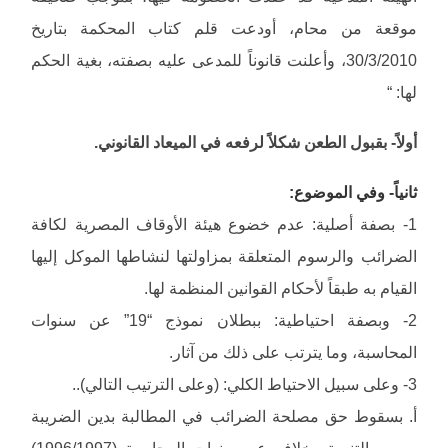
موقعة من محام، أودعت قلم كتاب المحكمة بتاريخ
30/3/2010، وأعلنت قانوناً للمدعى عليه بصفته، بغية الحكم
لها: “
أولاً- بقبول الطعن شكلاً لرفعه في الميعاد القانوني.
ثانياً- وفي الموضوع:
1- بصفة أصلية: عدم خضوع هيئة الأوقاف المصرية لكافة
الضرائب والرسوم المتعلقة بمزاولتها لنشاطها الموكل إليها
القيام به طبقاً لأحكام القوانين المنظمة لها.
2- وبصفة احتياطية: ببطلان نموذج “19” عن سنوات
المحاسبة، وما يترتب على ذلك من آثار.
3- وعلى سبيل الاحتياط الكلي: (وعلى الترتيب التالي)..
أ‌. بسقوط حق مصلحة الضرائب في المطالبة بدين الضريبة
ورسم التنمية وخلافه عن سنوات المحاسبة (1996/1997)