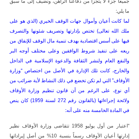
جميعاً جزءً لا يتجزأ من دفاعنا الراهن، ونضيف إلى ما سبق
ما يلي:
لما كانت أعيان وأموال جهات الوقف الخيري (الذي هو على
ملك الله تعالى) تختص بإدارتها وتصريف شئونها والتصرف
فيها على أسس اقتصادية بهدف تنمية مال الوقف للإنفاق من
ريعه على تنفيذ شروط الواقفين وعلى مختلف أوجه البر
والنفع العام ولنشر الثقافة والدعوة الإسلامية في الداخل
والخارج، كانت تلك الإدارة في الأصل من اختصاص “وزارة
الأوقاف” التي لم تكن تخضع في ذلك النشاط لأية ضرائب من
أي نوع، على الرغم من أن قانون تنظيم وزارة الأوقاف
ولائحة إجراءاتها (بالقانون رقم 272 لسنة 1959) كان ينص
في المادة الخامسة منه على أنه:
“اعتبار من أول يوليو 1958 تتقاضى وزارة الأوقاف نظير
إدارتها أعيان الأوقاف رسماً بنسبة 10% من أصل إيراداتها