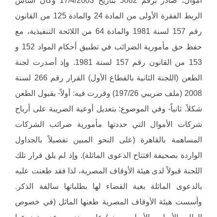
الربط الفقرة الأولى من المادة 24 والمادة 125 من القانون
رقم 157 لسنة 1981 والمادة 64 من اللائحة التنفيذية، مع
حفظ حق مأمورية الضرائب في تطبيق أحكام المواد 152 و
153 من القانون رقم 157 لسنة 1981. وإذ أصدرت لجنة
الطعن (اللجنة الثانية بالقطاع الأول) القرار رقم 266 لسنة
2008 (ملف ضريبي 197/26) وقررت فيه: أولاً- بقبول الطعن
شكلاً. ثانياً- وفي الموضوع: بتعديل أوعية الضريبة على أرباح
شركات الأموال التي حددتها مأمورية ضرائب الشركات
المساهمة بالقاهرة (على النحو المبين تفصيلاً بالجداول
الواردة بصحيفة افتتاح الدعوى الماثلة). وإذ لم يلق قرار تلك
اللجنة قبولاً لدى هيئة الأوقاف المصرية، لذا فقد طعنت عليه
بالدعوى الماثلة بغية القضاء لها بطلباتها سالفة الذكر.
وأسست هيئة الأوقاف المصرية طعنها الماثل (في خصوص
الطلب الأصلي والأساسي منه) على سند من عدم خضوعها