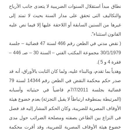
نطاق مبدأ استقلال السنوات الضريبية لا يتعدى جانب الأرباح
والتكاليف التى تحقق على مدار السنة بحيث لا تمتد إلى
غيرها من السنين السابقة أو اللاحقة عليها إلا فيما نص عليه
القانون استثناء”.
( نقض مدني في الطعن رقم 466 لسنة 47 قضائية – جلسة
30/1/1979 مجموعة المكتب الفني – السنة 30 – صـ 446 –
فقرة 4 و 5 ).
وهدياً بما تقدم، وبالبناء عليه، ولما كان الثابت بالأوراق، أنه قد
صدر حكم محكمة النقض في الطعن رقم 14344 لسنة 79
قضائية بجلسة 7/7/2011م قاضياً في حيثياته وأسبابه
(المرتبطة بمنطوقه ارتباطاً لا يقبل التجزئة) بعدم خضوع هيئة
الأوقاف المصرية للضريبة، وكان الحكم المشار إليه قد فصل
فى النزاع بين الطاعن بصفته ومصلحة الضرائب حول مدى
خضوع هيئة الأوقاف المصرية للضريبة، وقد أقرت محكمة