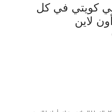
ي كويتي في كل
أون لاين