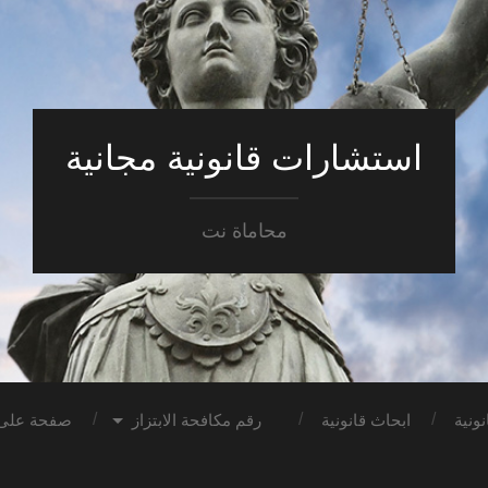
استشارات قانونية مجانية
محاماة نت
ونية
ابحاث قانونية
رقم مكافحة الابتزاز
صفحة على