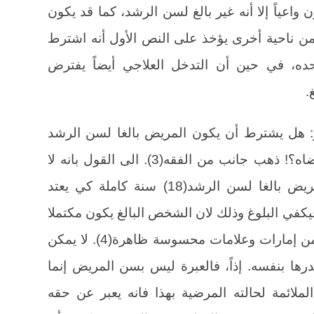
 واعياً إلا أنه غير بالغ لسن الرشد، كما قد يكون
، ومن ناحية أخرى يؤخذ على النص الأول أنه اشترط
ده، في حين أن التدخل العلاجي أيضاً يفترض
.
و: هل يشترط أن يكون المريض بالغا لسن الرشد
القانوني (18) سنة كاملة حتى يعتد برضاه؟! ذهب جانب من الفقه(3). الى القول بانه لا
يشترط في هذا الفرض أن يكون المريض بالغا لسن الرشد(18) سنة كاملة كي يعتد
فيكفي البلوغ وذلك لان الشخص البالغ يكون مكتملا
في قواه العقلية والبدنية وهذا يستنتج من إمارات وعلامات محسوسة ظاهرة(4). لا يمكن
رها بنفسه. إذاً، فالعبرة ليس بسن المريض إنما
لملائمة لحالته المرضية بهذا فانه يعبر عن حقه