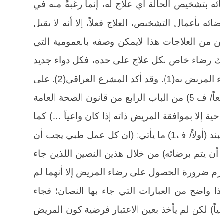
ه بتشخيص الحالة أي علاج له، إنما رغبةً منه في
ه بأعمال التشخيص، العلاج فعلاً، إلا أنه لا يقبل
ن من العلاجات هذا لايمكن وصفه بالعمومية التي
لك رضاء خاص بكل علاج على حده، فكل دواء جديد
يصفه أو يشير إليه الطبيب يقتضي رضاء المريض به(1). وقد أكد المشرع العراقي(2). على
رضاء المريض البالغ وذلك في البند (رابعاً/ ف 5) من الباب الرابع من قانون الصحة العامة
ية إلا بموافقة المريض ذاته إذا كان واعياً …) كما
جاء في تعليمات السلوك المهني في البند (أولاً/ ف1) ما يأتي: (ان كل عمل طبي يجب أن
 يتم برضائه) من خلال هذين النصين اللذين جاء
لزم ضرورة الحصول على رضاء المريض إلا أنهما لم
هذا واضح من العبارات التي جاء بها النصان؛ فجاء
ياً) لكن لم يأخذ بعين الاعتبار فرضية كون المريض