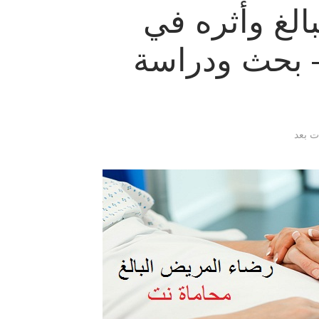
الغ وأثره في
– بحث ودراسة
ات بعد