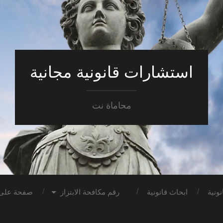
استشارات قانونية مجانية
محاماة نت
ونية
ابحاث قانونية
رقم مكافحة الابتزاز
صفحة على