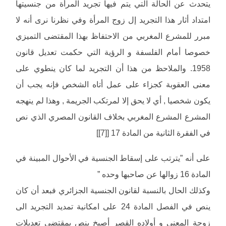
يتحدث عن الحالة التي يتم فيها تجريد المرأة من جنسيتها
امتداد أثار هذا التجريد إل زوج المرأة وفي نظرنا نرى أنه لا
مبرر للمشرع المغربي من الاحتفاظ بهذا المقتضى التميزي
خصوصا أمام الفلسفة و الرؤية التي حكمت تعديل قانون
1958. والملاحظ من هذا أن التجريد لما كان ينطوي على
معنى العقوبة كجزاء على عمل أتاه الشخص فإنه يجب أن
يكون شخصيا , أي لا يحق إلا لمرتكب الجريمة , وهذا لم ينهجه
المشرع المشرع المغربي بخلاف القانون المصري الذي نص
في الفقرة الثانية من المادة 17 [[7]]
على أنه ”يترتب على إسقاط الجنسية في الأحوال المبينة في
المادة 16 زوالها عن صاحبها وحده ”
وكذلك الحال بالنسبة لقانون الجنسية الجزائري فبعد أن كان
ينص في الفصل المادة 24 على امكانية تمديد التجريد الى
زوجة المعني و أولاده القصر أصبخ ينص بمقتضى تعديلات