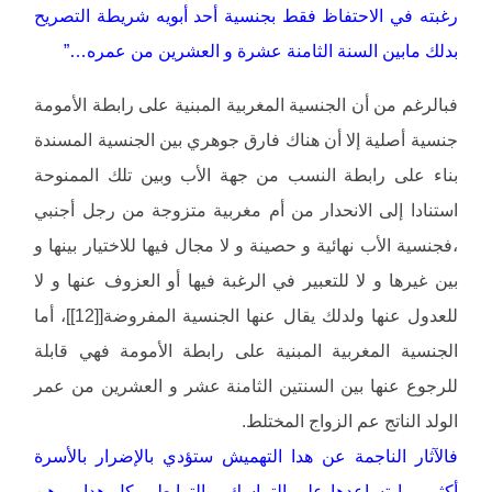
رغبته في الاحتفاظ فقط بجنسية أحد أبويه شريطة التصريح
بدلك مابين السنة الثامنة عشرة و العشرين من عمره…”
فبالرغم من أن الجنسية المغربية المبنية على رابطة الأمومة
جنسية أصلية إلا أن هناك فارق جوهري بين الجنسية المسندة
بناء على رابطة النسب من جهة الأب وبين تلك الممنوحة
استنادا إلى الانحدار من أم مغربية متزوجة من رجل أجنبي
،فجنسية الأب نهائية و حصينة و لا مجال فيها للاختيار بينها و
بين غيرها و لا للتعبير في الرغبة فيها أو العزوف عنها و لا
للعدول عنها ولدلك يقال عنها الجنسية المفروضة[[12]]، أما
الجنسية المغربية المبنية على رابطة الأمومة فهي قابلة
للرجوع عنها بين السنتين الثامنة عشر و العشرين من عمر
الولد الناتج عم الزواج المختلط.
فالآثار الناجمة عن هدا التهميش ستؤدي بالإضرار بالأسرة
أكثر مما تساعدها على التماسك و الترابط ،وكل هدا يبرهن