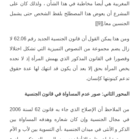
المغربية هي أيضا مخاطبة في هذا الشأن ، ولذلك كان على
المشرع أن يعوض هذا المصطلح بلفظ الشخص حتى يشمل
الجنسين معا.[[9]]
ومن هذا يمكن القول أن قانون الجنسية الجديد رقم 62.06 لا
زال يضم مجموعة من النصوص التميزية التي تشكل اختلالا
وقصورا في القانون المذكور الذي يهمش المرأة إذ لا نجده
يخص المرأة بحق إلا بعد أن يكون قد انتهك لها عدة حقوق
تدعم كينونتها كإنسان.
المحور الثاني: صور عدم المساواة في قانون الجنسية
من الملاحظ أن الإصلاح الذي جاء به قانون 62 لسنة 2006
في مجال الجنسية وإن كان شعاره وهدفه المساواة بين
الذكر و الأنثى في ميدان الجنسية ،أي التسوية بين لأب و الأم
بصورة شاملة و تامة إلا أننا نجد بعض الصور التي تكرس لنوع