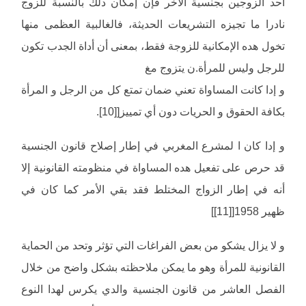
أحد الزوجين بجنسية الأخر فإن إمكان دلك بالنسبة للزوج
نادرا ما تجيزه التشريعات الحديثة، فالغالبية العظمى منها
تخول هده الإمكانية للزوجة فقط، بمعنى أن أداة الجدب تكون
للرجل وليس للمرأة.ن يتزوج مغ
و إدا كانت المساواة تعني ضمان تمتع كل من الرجل و المرأة
بكافة الحقوق و الحريات دون أي تمييز[[10].
و إدا كان ا لمشرع المغربي في إطار إصلاح قانون الجنسية
قد حرص على تفعيل هده المساواة في منظومته القانونية إلا
أنه في إطار الزواج المختلط فقد بقي الأمر كما كان في
ظهير 1958[[11]]
و لا يزال يشكو من بعض الفراغات التي تؤثر وتحد من الحماية
القانونية للمرأة وهو ما يمكن ملاحظته بشكل واضح من خلال
الفصل العاشر من قانون الجنسية والدي يكرس لهدا النوع