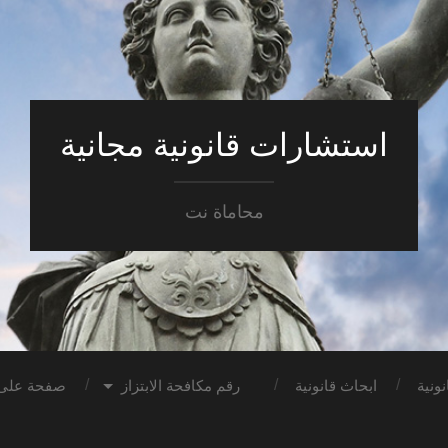
استشارات قانونية مجانية
محاماة نت
ونية
ابحاث قانونية
رقم مكافحة الابتزاز
صفحة على