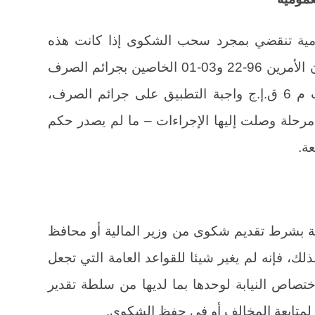
وى العمومية تنقضي بمجرد سحب الشكوى إذا كانت هذه
الأخيرة شرطا لازما للمتابعة. وطالما أن الأمرين 96-22 و03-01 الخاصين بجرائم الصرف
لم يتضمنا أي نص مخالف لذلك. كانت م 6 ق.إ.ج واجبة التطبيق على جرائم الصرف،
مرحلة وصلت إليها الإجراءات – ما لم يصدر حكم
ة.
ية بشرط تقديم شكوى من وزير المالية أو محافظ
ذلك، فإنه لم يغير شيئا للقواعد العامة التي تجعل
صاص النيابة لوحدها بما لديها من سلطة تقدير
ب لمتابعة المخالف أو في حفظ الشكوى.