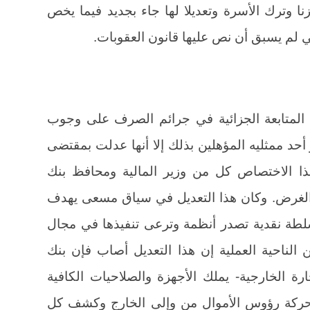
ا وترك الأسرة وتعديلا لها جاء بجديد فيما يخص
 لم يسبق أن نص عليها قانون العقوبات.
لقد أوقفت م 9 من الأمر رقم 96-22 المتابعة الجزائية في جرائم الصرف على وجوب
حد ممثليه المؤهلين بذلك إلا أنها عدلت بمقتضى
01 لكي يشمل هذا الاختصاص كل من وزير المالية ومحافظ بنك
ذا الغرض. وكان هذا التعديل في سياق مسعى يهدف
ه سلطة نقدية تصدر أنظمة وترعى تنفيذها في مجال
وقه[1] ونرى أنه من الناحية العملية إن هذا التعديل أصاب فإن بنك
رة الخارجية- يملك الأجهزة والصلاحيات الكافية
وحركة رؤوس الأموال من وإلى الخارج وكشف كل