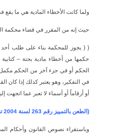
ولما كانت الأخطاء المادية هي ما يقع في
حيث إنه من المقرر في قضاء محكمة التم
( ( يجوز للمحكمة بناء على طلب أحد 
حكمها من أخطاء مادية بحتة – كتابي
الحكم أو في جزء آخر من الحكم مكمل لل
في التفكير، وهو يعتبر كذلك إذا كان ال
أو أرقاماً أو أسماء لا تعبر عما اتجهت إلي
(الطعن بالتمييز رقم 263 لسنة 2004 تجاري/2 – جلسة 5/1/2004).
وباستقراء نصوص القانون وأحكام المح