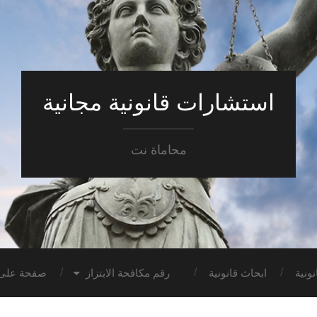
استشارات قانونية مجانية
محاماة نت
ونية
ابحاث قانونية
رقم مكافحة الابتزاز
صفحة على