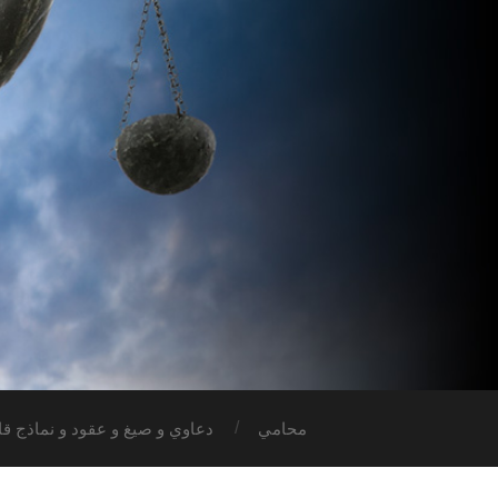
محامي
دعاوي و صيغ و عقود و نماذج قان