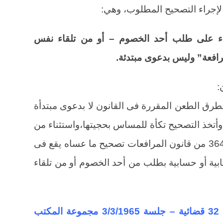
لإجراء التصحيح المطلوب، وهي:
بناء على طلب أحد الخصوم – أو من تلقاء نفس
افعة” وليس بدعوى مبتدئة.
:
طرق الطعن المقررة فى القانون لا بدعوى مبتدأة
وأتخذ التصحيح تكأة للمساس بحجيتها،واستثناء من
هذا الأصل – وللتيسير – أجازت المادة 364 من قانون المرافعات تصحيح ما عساه يقع فى
بية أو حسابية بطلب من أحد الخصوم أو من تلقاء
(نقض مدني في الطعن رقم 13 لسنة 32 قضائية – جلسة 3/3/1965 مجموعة المكتب