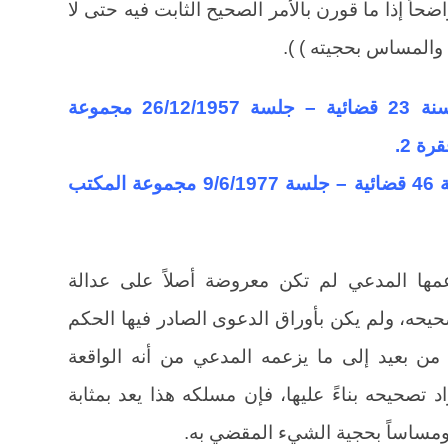
حاً إذا ما قورن بالأمر الصحيح الثابت فيه حتى لا
والمساس بحجيته ) ).
(نقض مدني في الطعن رقم 348 لسنة 23 قضائية – جلسة 26/12/1957 مجموعة
ونقض مدني في الطعن رقم 266 لسنة 46 قضائية – جلسة 9/6/1977 مجموعة المكتب
عمها المدعي لم تكن معروضة أصلاً على عدالة
يحه، ولم يكن بأوراق الدعوى الصادر فيها الحكم
من بعيد إلى ما يزعمه المدعي من أنه الواقعة
 تصحيحه بناءً عليها، فإن مسلكه هذا يعد بمثابة
ومساساً بحجية الشيء المقضي به.