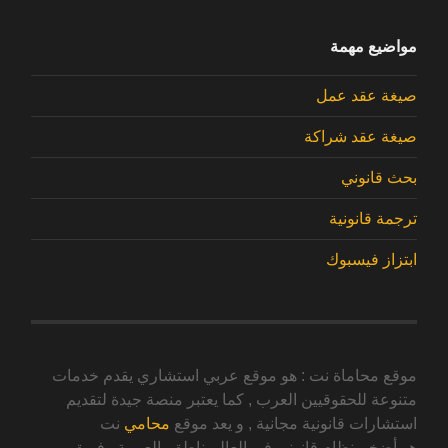
مواضيع مهمة
صيغة عقد عمل
صيغة عقد شراكة
بحث قانوني
ترجمة قانونية
ابتزاز فيسبوك
موقع محاماة نت : هو موقع عربي استشاري يقدم خدمات
متنوعة للحقوقيين العرب , كما يعتبر منصة جيدة لتقديم
استشارات قانونية مجانية , و يعد موقع
محامي
نت
هو أضخم نظام قانوني في العالم ناطق بالعربية . فريق