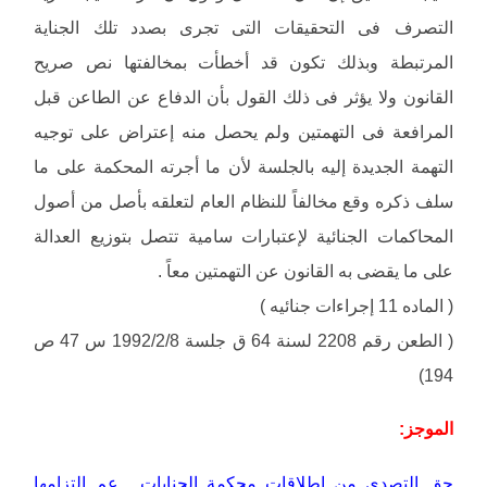
التصرف فى التحقيقات التى تجرى بصدد تلك الجناية
المرتبطة وبذلك تكون قد أخطأت بمخالفتها نص صريح
القانون ولا يؤثر فى ذلك القول بأن الدفاع عن الطاعن قبل
المرافعة فى التهمتين ولم يحصل منه إعتراض على توجيه
التهمة الجديدة إليه بالجلسة لأن ما أجرته المحكمة على ما
سلف ذكره وقع مخالفاً للنظام العام لتعلقه بأصل من أصول
المحاكمات الجنائية لإعتبارات سامية تتصل بتوزيع العدالة
على ما يقضى به القانون عن التهمتين معاً .
( الماده 11 إجراءات جنائيه )
( الطعن رقم 2208 لسنة 64 ق جلسة 1992/2/8 س 47 ص
194)
الموجز:
حق التصدى من إطلاقات محكمة الجنايات . عم إلتزامها