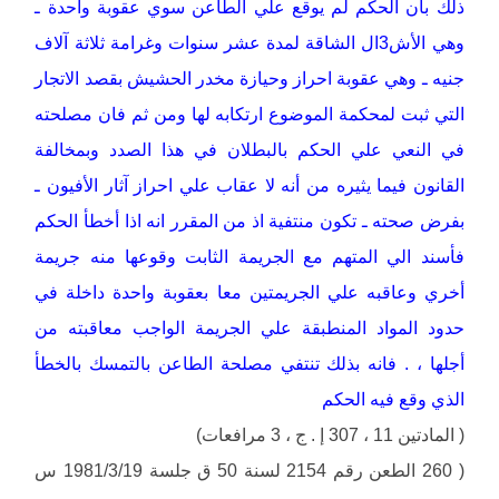
ذلك بأن الحكم لم يوقع علي الطاعن سوي عقوبة واحدة ـ
وهي الأش3ال الشاقة لمدة عشر سنوات وغرامة ثلاثة آلاف
جنيه ـ وهي عقوبة احراز وحيازة مخدر الحشيش بقصد الاتجار
التي ثبت لمحكمة الموضوع ارتكابه لها ومن ثم فان مصلحته
في النعي علي الحكم بالبطلان في هذا الصدد وبمخالفة
القانون فيما يثيره من أنه لا عقاب علي احراز آثار الأفيون ـ
بفرض صحته ـ تكون منتفية اذ من المقرر انه اذا أخطأ الحكم
فأسند الي المتهم مع الجريمة الثابت وقوعها منه جريمة
أخري وعاقبه علي الجريمتين معا بعقوبة واحدة داخلة في
حدود المواد المنطبقة علي الجريمة الواجب معاقبته من
أجلها ، . فانه بذلك تنتفي مصلحة الطاعن بالتمسك بالخطأ
الذي وقع فيه الحكم
( المادتين 11 ، 307 إ . ج ، 3 مرافعات)
( 260 الطعن رقم 2154 لسنة 50 ق جلسة 1981/3/19 س