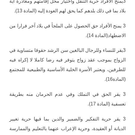
3يمنح الأفراد حرية التنقل واختيار محل إقامتهم ومغادرة أية
بلاد بما في ذلك بلدهم كما يحق لهم العودة إليه (المادة 13).
3 يمنح الأفراد حق الحصول على الملجأ في بلاد آخر فرارا من
الاضطهاد(المادة 14).
3يقر للنساء وللرجال البالغين سن الرشد حقوقا متساوية في
الزواج بموجب عقد زواج يتوفر فيه رضا كاملا لا إكراه فيه
للطرفين، ويعتبر الأسرة الخلية الأساسية والطبيعية للمجتمع
(المادة16).
3 يقر الحق في التملك وفي عدم الحرمان منه بطريقة
تعسفية (المادة 17).
3 يقر حرية التفكير والضمير والدين بما فيها حرية تغيير
الديانة أو العقيدة، وحرية الإعراب عنهما بالتعليم والممارسة