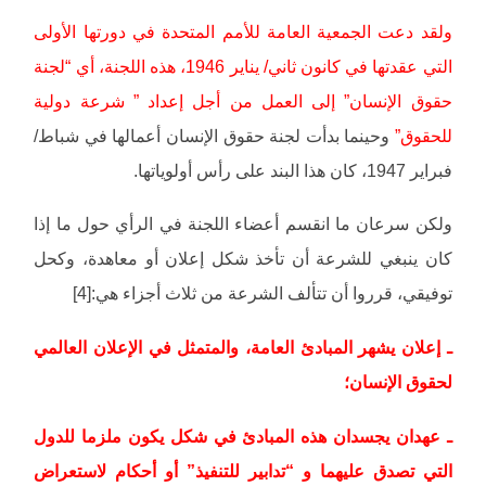
ولقد دعت الجمعية العامة للأمم المتحدة في دورتها الأولى
التي عقدتها في كانون ثاني/ يناير 1946، هذه اللجنة، أي “لجنة
حقوق الإنسان” إلى العمل من أجل إعداد ” شرعة دولية
للحقوق”
وحينما بدأت لجنة حقوق الإنسان أعمالها في شباط/
فبراير 1947، كان هذا البند على رأس أولوياتها.
ولكن سرعان ما انقسم أعضاء اللجنة في الرأي حول ما إذا
كان ينبغي للشرعة أن تأخذ شكل إعلان أو معاهدة، وكحل
توفيقي، قرروا أن تتألف الشرعة من ثلاث أجزاء هي:[4]
ـ إعلان يشهر المبادئ العامة، والمتمثل في الإعلان العالمي
لحقوق الإنسان؛
ـ عهدان يجسدان هذه المبادئ في شكل يكون ملزما للدول
التي تصدق عليهما و “تدابير للتنفيذ” أو أحكام لاستعراض