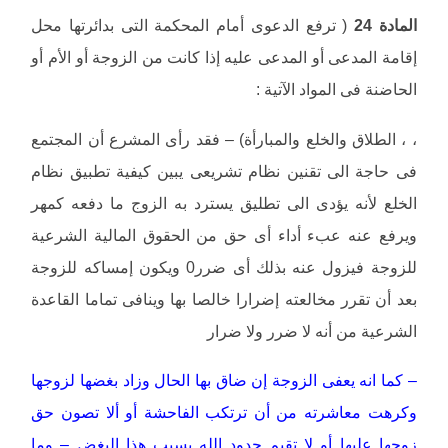
المادة 24
( ترفع الدعوى أمام المحكمة التى بدائرتها محل
إقامة المدعى أو المدعى عليه إذا كانت من الزوجة أو الأم أو
الحاضنة فى المواد الآتية :
، ، الطلاق والخلع والمبارأة) – فقد رأى المشرع أن المجتمع
فى حاجة الى تقنين نظام تشريعى يبين كيفية تطبيق نظام
الخلع لأنه يؤدى الى تطليق يسترد به الزوج ما دفعه كمهر
ويرفع عنه عبء أداء أى حق من الحقوق المالية الشرعية
للزوجة فيزول عنه بذلك أى ضرر0 ويكون إمساكه للزوجة
بعد أن تقرر مخالعته إضرارا خالصا بها وينافى تماما القاعدة
الشرعية من أنه لا ضرر ولا ضرار
– كما انه يعفى الزوجة إن ضاق بها الحال وزاد بغضها لزوجها
وكرهت معاشرته من أن ترتكب الفاحشة أو ألا تصون حق
زوجها عليها أو لا تقيم حدود الله بسبب هذا البغض – وما