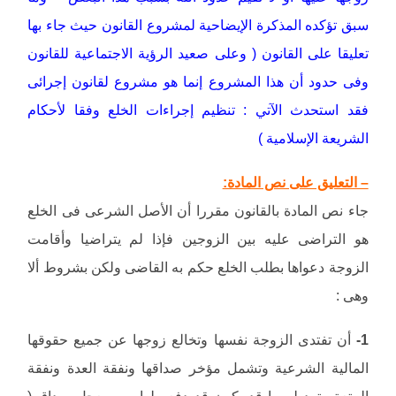
سبق تؤكده المذكرة الإيضاحية لمشروع القانون حيث جاء بها
تعليقا على القانون ( وعلى صعيد الرؤية الاجتماعية للقانون
وفى حدود أن هذا المشروع إنما هو مشروع لقانون إجرائى
فقد استحدث الآتي : تنظيم إجراءات الخلع وفقا لأحكام
الشريعة الإسلامية )
– التعليق على نص المادة:
جاء نص المادة بالقانون مقررا أن الأصل الشرعى فى الخلع
هو التراضى عليه بين الزوجين فإذا لم يتراضيا وأقامت
الزوجة دعواها بطلب الخلع حكم به القاضى ولكن بشروط ألا
وهى :
1-
أن تفتدى الزوجة نفسها وتخالع زوجها عن جميع حقوقها
المالية الشرعية وتشمل مؤخر صداقها ونفقة العدة ونفقة
المتعة وترد له ما قد يكون قد دفعه لها من معجل صداق (