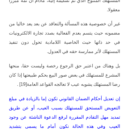
المستهلك المنتوج الذي تم تسليمه إليه، مادام أن ثمة مبررا
معقولا.
غير أن خصوصية هذه المسألة والتعاقد عن بعد يعد خاليا من
مضمونه حيث يتسم بعدم الفعالية بصدد تجارة الالكترونيات
في حد ذاتها حيث الخاصية اللامادية تحول دون تنفيذ
المستهلك لأثر ممارسة حقه في العدول.
بل وهناك من اعتبر حق الرجوع رخصة وليست حقا، منحها
المشرع للمستهلك في بعض صور البيع بحكم طبيعتها إذا كان
رضا المستهلك يشوبه عيب لا تعالجه القواعد العامة[19] .
إن تعديل أحكام الضمان القانوني تكون إما بالزيادة في مبلغ
التعويض المستحق للمستهلك بسبب العيب، أو عن طريق
تمديد مهل التقادم المقررة لرفع الدعوة الناشئة عن وجود
العيب وفي هذه الحالة نكون أمام ما يسمى بتشديد