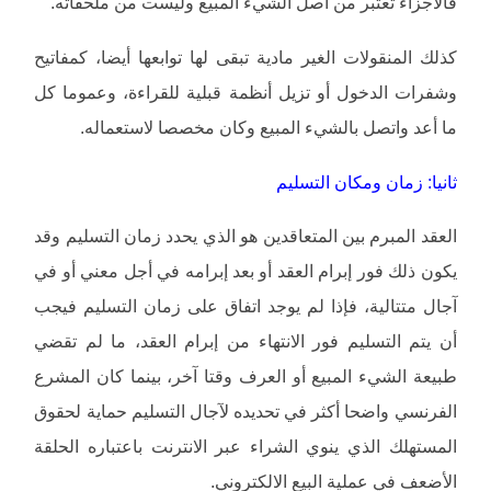
فالأجزاء تعتبر من أصل الشيء المبيع وليست من ملحقاته.
كذلك المنقولات الغير مادية تبقى لها توابعها أيضا، كمفاتيح
وشفرات الدخول أو تزيل أنظمة قبلية للقراءة، وعموما كل
ما أعد واتصل بالشيء المبيع وكان مخصصا لاستعماله.
ثانيا: زمان ومكان التسليم
العقد المبرم بين المتعاقدين هو الذي يحدد زمان التسليم وقد
يكون ذلك فور إبرام العقد أو بعد إبرامه في أجل معني أو في
آجال متتالية، فإذا لم يوجد اتفاق على زمان التسليم فيجب
أن يتم التسليم فور الانتهاء من إبرام العقد، ما لم تقضي
طبيعة الشيء المبيع أو العرف وقتا آخر، بينما كان المشرع
الفرنسي واضحا أكثر في تحديده لآجال التسليم حماية لحقوق
المستهلك الذي ينوي الشراء عبر الانترنت باعتباره الحلقة
الأضعف في عملية البيع الالكتروني.