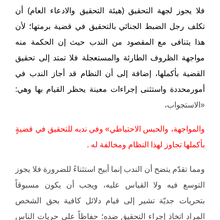
فلا يجوز لجهة التحقيق (هيئة التحقيق والادعاء العام) أن
تكلف رجل الضبط الجنائي بالتحقيق في قضية برمتها؛ لأن
هذا يتنافى مع المقصود من الندب حيث إن الحكمة منه
مواجهة الظروف الطارئة والمستعجلة فلا تمتد إلى تحقيق
القضية بأكملها، إضافة إلى أن النظام قد أجاز الندب في
أمورمحددة واستثنى إجراءات معينة يحظر القيام بها وهي:
«الاستجواب،
والمواجهة، والحبس الاحتياطي» وفي ندبه للتحقيق في قضيةٍ
بأكملها تجاوز لهذا النظام ومخالفة له .
ومما تقدّم يتضح أن الندب إنما أبيح استثناءً للضرورة فلا يجوز
التوسع فيه ولا القياس عليه، ويجب أن يكون مسبوقاً
بتحريات جديّة تشير إلى قيام دلائل كافية بحق الشخص
المراد اتخاذ إجراء التحقيق ضده؛ حفاظاً على حريات الناس