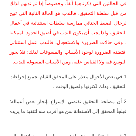
في الحالتين التي ذكرناهما آنفاً، وخصوصاً إذا تم ندبهم لذلك
من قبل سلطة التحقيق، فالندب هو الحالة الثانية التي تبيح
لرجال الضبط الجنائي ممارسة سلطات استثنائية في أعمال
التحقيق، ولذا يجب أن يكون الندب في أضيق الحدود الممكنة
، وفي حالات الضرورة والاستعجال، فالندب عمل استثنائي
اقتضته الضرورة لوجود الأسباب والمسوغات لذلك؛ فلا يجوز
التوسع فيه ولا القياس عليه، ومن الأسباب المسوغة للندب:
1 في بعض الأحوال يتعذر على المحقق القيام بجميع إجراءات
التحقيق، وذلك لكثرتها ولضيق الوقت .
2 أن مصلحة التحقيق تقتضي الإسراع بإنجاز بعض أعماله؛
فيلجأ المحقق إلى الاستعانة بمن هو أقرب منه لتنفيذ ما يريده
.
3 قد يحول تقيّد المحقق باختصاصه المحلي دون انتقاله إلى