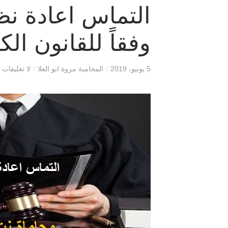
التماس اعادة ن
وفقاً للقانون ال
5 يونيو، 2019
/
المحامية مروة ابو العلا
/
لا تعليقات 