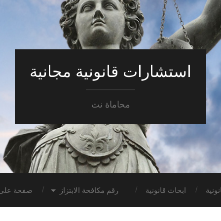
استشارات قانونية مجانية
محاماة نت
ونية
ابحاث قانونية
رقم مكافحة الابتزاز
صفحة على