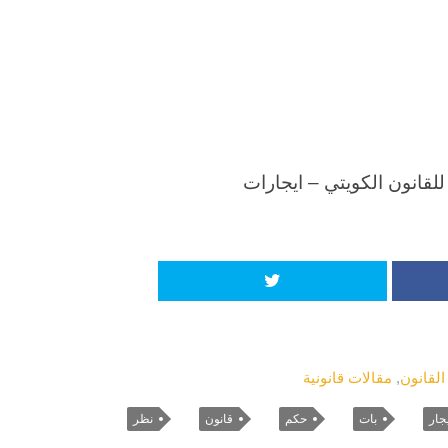
لقانون الكويتي – ايجارات
القانون
,
مقالات قانونية
جار
بات
حكم
قانون
نظر