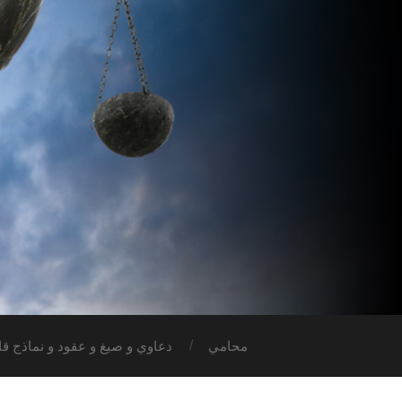
محامي
دعاوي و صيغ و عقود و نماذج قان