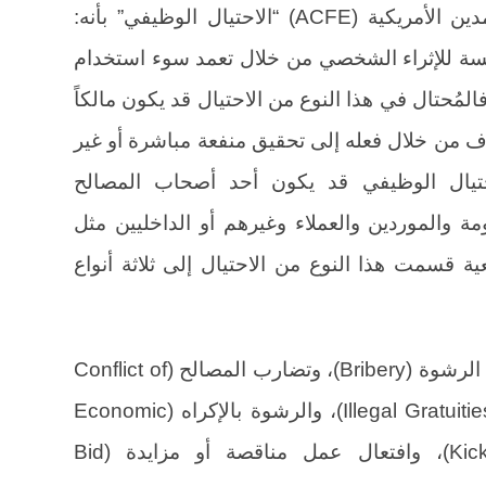
عرفت جمعية فاحصي الاحتيال المعتمدين الأمريكية (ACFE) “الاحتيال الوظيفي” بأنه:
ة للإثراء ‏الشخصي من خلال تعمد سوء استخدام
مُحتال في هذا النوع من ‏الاحتيال قد يكون مالكاً
هدف من خلال فعله إلى تحقيق منفعة مباشرة أو غير
حتيال الوظيفي قد يكون أحد أصحاب المصالح
ثل الحكومة والموردين والعملاء وغيرهم أو الداخليين مثل
 قسمت هذا النوع من الاحتيال إلى ثلاثة أنواع
ويشمل كل من الرشوة (‏Bribery‏)، وتضارب المصالح (‏Conflict of
Interest‏)، ‏والإكراميات غير القانونية (‏Illegal Gratuities‏)، والرشوة بالإكراه (‏Economic
Extortion‏)، ‏والعمولة الخفية (‏Kickback‏)، وافتعال عمل مناقصة أو مزايدة (‏Bid