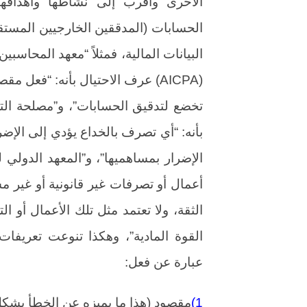
الأخرى وأقرب إلى نشاطها وأهدافها،
الحسابات (المدققين الخارجيين المستقل
البيانات المالية، فمثلاً “معهد المحاسبين
(AICPA) عرف الاحتيال بأنه: “فعل 
تخضع لتدقيق الحسابات”، و”مصلحة التج
بأنه: “أي تصرف بالخداع يؤدي إلى الإض
أعمال أو تصرفات غير قانونية أو غير مش
الثقة، ولا تعتمد مثل تلك الأعمال أو 
القوة المادية”، وهكذا تنوعت تعريفات 
عبارة عن فعل:
1)
مقصود (هذا ما يميزه عن الخطأ بشكل