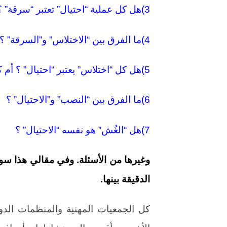
3)هل كل عملية “احتيال” تعتبر “سرقة” ؟ أم كل عملية “سرقة” تعتبر “احتيال” ؟
4)ما الفرق بين “الاختلاس” و”السرقة” ؟ وما وجه الشبه بين “الاختلاس” و”خيانة الأمانة” ؟
5)هل كل “اختلاس” يعتبر “احتيال” ؟ أم كل “احتيال” يعتبر “اختلاس” ؟
6)ما الفرق بين “النصب” و”الاحتيال” ؟
7)هل “الغُش” هو نفسه “الاحتيال” ؟
وغيرها من الأسئلة. وفي مقالي هذا س
الدقيقة بينها.