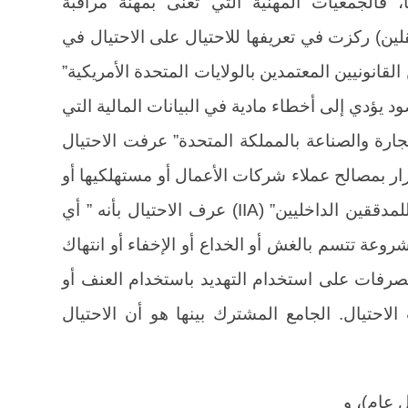
 فالجمعيات المهنية التي تعنى بمهنة مراقبة
ين) ركزت في تعريفها للاحتيال على الاحتيال في
 القانونيين المعتمدين بالولايات المتحدة الأمريكية”
مقصود يؤدي إلى أخطاء مادية في البيانات المالية التي
ارة والصناعة بالمملكة المتحدة” عرفت الاحتيال
رار بمصالح عملاء شركات الأعمال أو مستهلكيها أو
الإضرار بمساهميها”، و”المعهد الدولي للمدققين الداخليين” (IIA) عرف الاحتيال بأنه ” أي
روعة تتسم بالغش أو الخداع أو الإخفاء أو انتهاك
التصرفات على استخدام التهديد باستخدام العنف أو
الاحتيال. الجامع المشترك بينها هو أن الاحتيال
 عام)، و