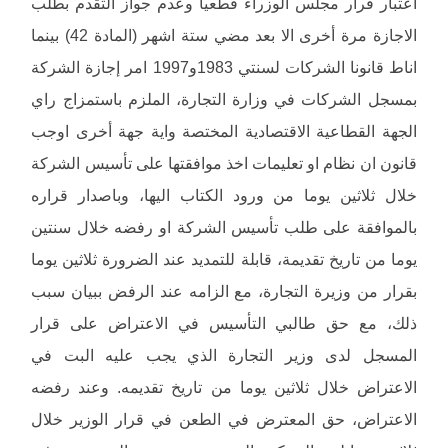
اعتبار قرار مجلس الوزراء قطعيا وعدم جواز التقدم بطلب
الاجازة مرة أخرى الا بعد مضي ستة اشهر (المادة 42) بينما
اناط قانونا الشركات لسنتي 1983و1997 امر إجازة الشركة
بمسجل الشركات في وزارة التجارة، الملزم باستمزاج راي
الجهة القطاعية الاقتصادية المختصة واية جهة أخرى اوجب
قانون ان نظام او تعليمات اخذ موافقتها على تأسيس الشركة
خلال ثلاثين يوما من ورود الكتاب اليها، وباصدار قراره
بالموافقة على طلب تأسيس الشركة او رفضه خلال سنتين
يوما من تاريخ تقديمة، قابلة للتمديد عند الضرورة ثلاثين يوما
بقرار من وزيرة التجارة، مع الزامه عند الرفض ببيان سبب
ذلك، مع حق طالبي التأسيس في الاعتراض على قرار
المسجل لدى وزير التجارة الذي يجب عليه البت في
الاعتراض خلال ثلاثين يوما من تاريخ تقديمه. وعند رفضه
الاعتراض، حق المعترض في الطعن في قرار الوزير خلال