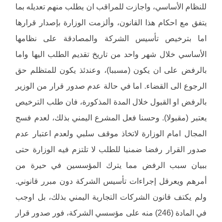
للنظام الأساسي، واجازت للمراقب ان يطلب منهم تعديله بما
يتفق مع احكام هذا القانون، وألزمت الوزارة بإصدار قرارها
اما بترخيص تأسيس الشركة والمصادقة على نظامها
الأساسي خلال شهر واحد من تاريخ تقديم الطلب اليها واما
بالرفض على ان يكون (مسببا)، وعندئذ يكون للمتظلم حق
الرجوع الى القضاء. اما في حالة عدم صدور قرار من الوزير
بالرفض او القبول خلال المدة المذكورة، فان طلب الترخيص
يعتبر (مقبولا). وحسنا فعل المشرع اليمني بذلك، لعدم فسح
المجال امام الوزارة لاتخاذ موقف سلبي ولعدم اعتبار عدم
صدور القرار رفضا ضمنيا للطلب لا تلتزم فيه الوزارة حتى
ببيان سبب الرفض مما يترك المؤسسين في حيرة من
أمرهم ويعرقل إجراءات تأسيس الشركة دون مبرر قانوني.
ولم يكتف قانون الشركات التجارية اليمني بذلك، بل اوجب
في المادة (246) منه على مؤسسي الشركة، فور صدور قرار