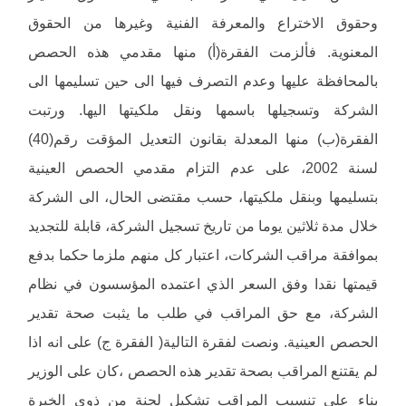
وحقوق الاختراع والمعرفة الفنية وغيرها من الحقوق
المعنوية. فألزمت الفقرة(أ) منها مقدمي هذه الحصص
بالمحافظة عليها وعدم التصرف فيها الى حين تسليمها الى
الشركة وتسجيلها باسمها ونقل ملكيتها اليها. ورتبت
الفقرة(ب) منها المعدلة بقانون التعديل المؤقت رقم(40)
لسنة 2002، على عدم التزام مقدمي الحصص العينية
بتسليمها وبنقل ملكيتها، حسب مقتضى الحال، الى الشركة
خلال مدة ثلاثين يوما من تاريخ تسجيل الشركة، قابلة للتجديد
بموافقة مراقب الشركات، اعتبار كل منهم ملزما حكما بدفع
قيمتها نقدا وفق السعر الذي اعتمده المؤسسون في نظام
الشركة، مع حق المراقب في طلب ما يثبت صحة تقدير
الحصص العينية. ونصت لفقرة التالية( الفقرة ج) على انه اذا
لم يقتنع المراقب بصحة تقدير هذه الحصص ،كان على الوزير
بناء على تنسيب المراقب تشكيل لجنة من ذوي الخبرة