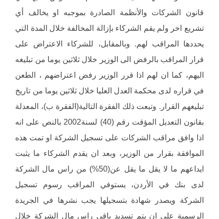
قانون الشركات والأنظمة الصادرة بموجبه او يخالف أي
تشريع اخر ولم يقم الشركاء بإزالة المخالفة خلال المدة التي
يحددها المراقب لهم. وبالمقابل، للشركاء الاعتراض على
قرار المراقب بالرفض الى الوزير خلال ثلاثين يوما من تبليغه
اليهم، كما ان لهم اذا قرر الوزير رفض اعتراضهم ، الطعن
في قراره لدى محكمة العدل العليا خلال ثلاثين يوما من تاريخ
تبليغهم القرار. وتبعت ذلك الفقرة التالية(الفقرة ب)، المعدلة
بقانون التعديل المؤقت رقم (40) لسنة2002 بالنص على انه
اذا وافق مراقب الشركات على تسجيل الشركة او تمت هذه
الموافقة بقرار من الوزير، وبعد ان يقدم الشركاء ما يثبت
ايداعهم ما لا يقل ما يقل عن(50%) من راس مال الشركة
لدى بنك في الأردن، يستوفي المراقب رسوم تسجيل
الشركة ويصدر شهادة بتسجيلها يجب نشرها في الجريدة
الرسمية على ان يتم تسديد باقي راس مال الشركة خلال