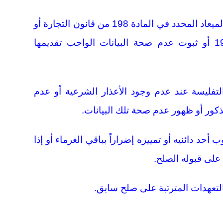
ثانياً: عدم إعلانه التوقف عن الدفع في الميعاد المحدد في المادة 198 من قانون التجارة أو
عدم تقديمه الميزانية طبقاً للمادة 199 أو ثبوت عدم صحة البيانات الواجب تقديمها
لتفليسة عند عدم وجود الأعذار الشرعية أو عدم
مذكور أو ظهور عدم صحة تلك البيانات.
 أحد دائنيه أو تمييزه إضراراً بباقي الغرماء أو إذا
لى قبوله الصلح.
التعهدات المترتبة على صلح سابق.