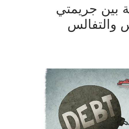
ة بين جريمتي
س والتفالس