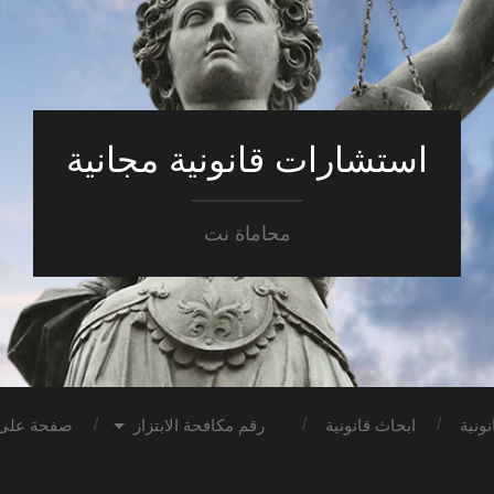
استشارات قانونية مجانية
محاماة نت
ونية
ابحاث قانونية
رقم مكافحة الابتزاز
صفحة على