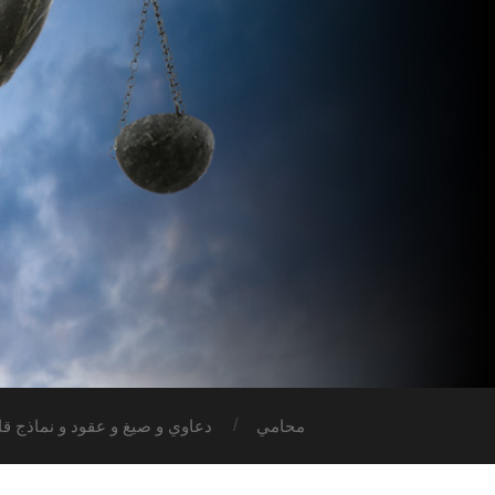
محامي
دعاوي و صيغ و عقود و نماذج قان