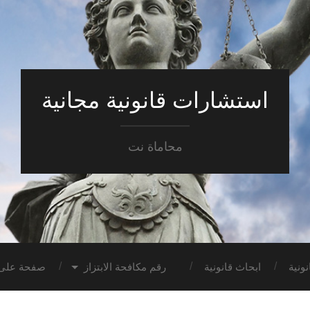
استشارات قانونية مجانية
محاماة نت
ونية
ابحاث قانونية
رقم مكافحة الابتزاز
صفحة على