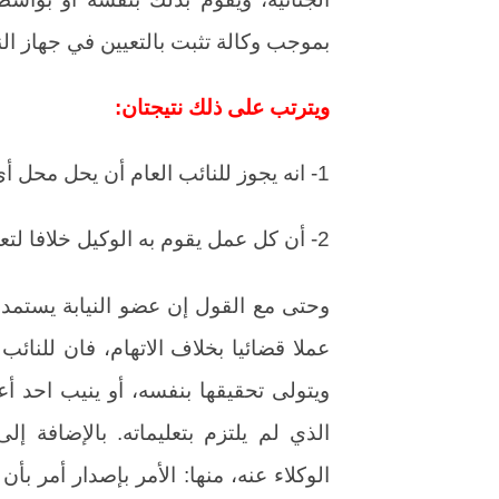
بموجب وكالة تثبت بالتعيين في جهاز الني
ويترتب على ذلك نتيجتان:
1- انه يجوز للنائب العام أن يحل محل أي عضو نيابة في مباشرة اختصاصه بصفته الأصيل.
2- أن كل عمل يقوم به الوكيل خلافا لتعليمات الأصيل ( النائب العام ) يعد باطلا.
وحتى مع القول إن عضو النيابة يستمد 
عملا قضائيا بخلاف الاتهام، فان للنائ
ويتولى تحقيقها بنفسه، أو ينيب احد أعض
الذي لم يلتزم بتعليماته. بالإضافة إل
الوكلاء عنه، منها: الأمر بإصدار أمر بأن