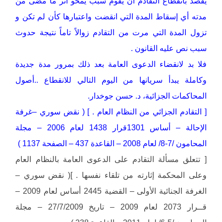
يقصد بانقطاع التقادم أن يقوم سبب يمحو أثر ما مضى من
مدته أي إسقاط المدة التي انقضت واعتبارها كأن لم تكن و
تزول المدة التي مرت من التقادم زوالاً تاماً نتيجة حدوث
سبب نص عليه القانون .
فلا بد لانقضاء الدعوى العامة بعد ذلك بمرور مدة جديدة
وكاملة يبدأ سريانها من اليوم التالي للانقطاع ..أصول
المحاكمات الجزائية، د. حسن جوخدار.
[ التقادم الجزائي من النظام العام . ] ( نقض سوري –غرفة
الإحالة – أساس 1301قرار 1438 لعام 2006 – مجلة
المحامون /7-8/ لعام 2008 – القاعدة 437 – الصفحة 1137 )
[ تتعلق مسألة التقادم على الدعوى العامة بالنظام العام
وعلى المحكمة إثارته من تلقاء نفسها . ]( نقض سوري –
الغرفة الجنائية الأولى – القضية 2445 أساس لعام 2009 –
قــرار 2073 لعام 2009 – تاريخ 27/7/2009 – مجلة