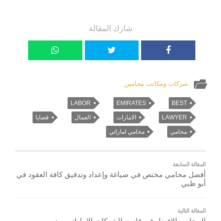
شارك المقالة
شركات ومكاتب محامين
LABOR
EMIRATES
BEST
LAWYER
الامارات
العمال
قضايا
محامي
محامي اماراتي
المقالة السابقة
أفضل محامي مختص في صياغة وإعداد وتدقيق كافة العقود في
أبو ظبي
المقالة التالية
المحامي الافضل في قانون الشركات الإماراتي – دبي