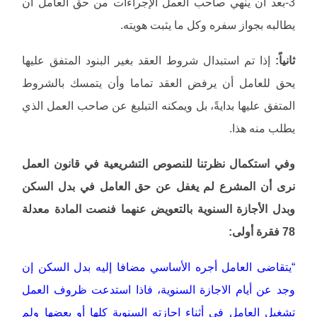
3-بعد أن ينهي صاحب العمل الإجراءات من حق العامل أن
يطالبه بجواز سفره وكل ما يثبت هويته.
ثانياً:
إذا تم استبدال شروط العقد بغير البنود المتفق عليها
يحق للعامل أن يرفض العقد تماما وأن يتمسك بالشروط
المتفق عليها بدايةً، بل ويمكنه التبليغ عن صاحب العمل الذي
يطلب منه هذا.
وفي استكمال نظرتنا للنصوص التشريعية في قانون العمل
نرى أن المشرع لم يغفل عن حق العامل في بدل السكن
وبدل الأجازة السنوية بالتعويض عنهما فنصت المادة معدلة
78 فقرة أولى:
“يتقاضى العامل أجره الأساسي مضافا إليه بدل السكن إن
وجد عن أيام الاجازة السنوية، فاذا استدعت ظروف العمل
تشغيل العامل في أثناء اجازته السنوية كلها أو بعضها ولم