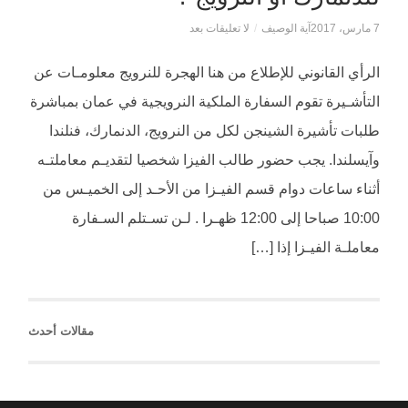
7 مارس، 2017
آية الوصيف
/
لا تعليقات بعد
الرأي القانوني للإطلاع من هنا الهجرة للنرويج معلومـات عن
التأشـيرة تقوم السفارة الملكية النرويجية في عمان بمباشرة
طلبات تأشيرة الشينجن لكل من النرويج، الدنمارك، فنلندا
وآيسلندا. يجب حضور طالب الفيزا شخصيا لتقديـم معاملتـه
أثناء ساعات دوام قسم الفيـزا من الأحـد إلى الخميـس من
10:00 صباحا إلى 12:00 ظهـرا . لـن تسـتلم السـفارة
معاملـة الفيـزا إذا […]
مقالات أحدث