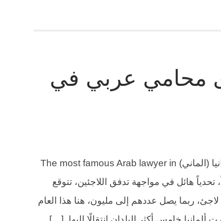
ى محامي عربي في
رقم أشهر وأقوى محامي عربي في ألمانيا (الماني) The most famous Arab lawyer in
اً، تحدياً هائل في مواجهة تدفق اللاجئين، تتوقع
لحكومة إعادة توطين حوالي 800،000 لاجئ، ربما يصل عددهم إلى مليون، هنا هذا العام
ألمانيا خامس أكثر البلدان انتقالًا إليها. […]