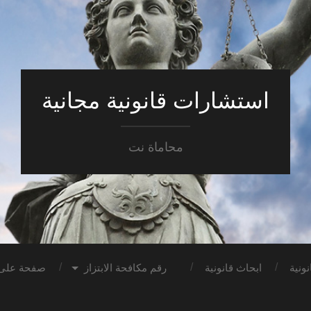
استشارات قانونية مجانية
محاماة نت
ونية
ابحاث قانونية
رقم مكافحة الابتزاز
صفحة على