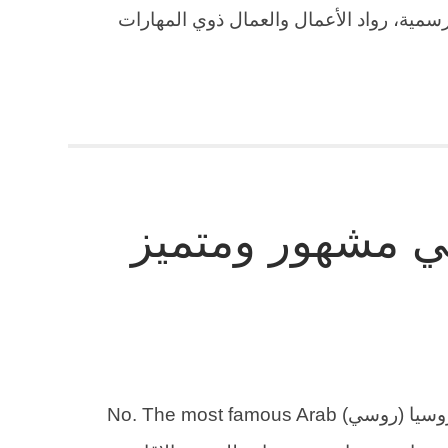
للإحصاءات الرسمية، رواد الأعمال والعمال ذوي المهارات
 مشهور ومتميز
رقم محامي عربي مشهور ومتميز في روسيا (روسي) No. The most famous Arab