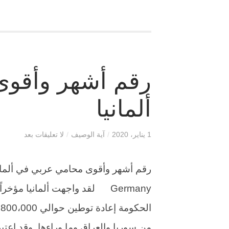
رقم أشهر وأقو
ألمانيا
1 يناير، 2020
/
آية الوصيف
/
لا تعليقات بعد
Germany لقد واجهت ألمانيا مؤخر
ا
من سوريا والعراق وما وراءها. وقد اعتبرت 