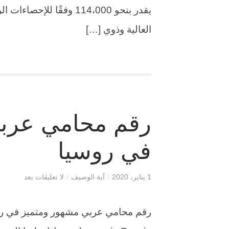
يقدر بنحو 114،000 وفقًا 
العالية وذوي […]
رقم محامي عربي
في روسيا
1 يناير، 2020
/
آية الوصيف
/
لا تعليقات بعد