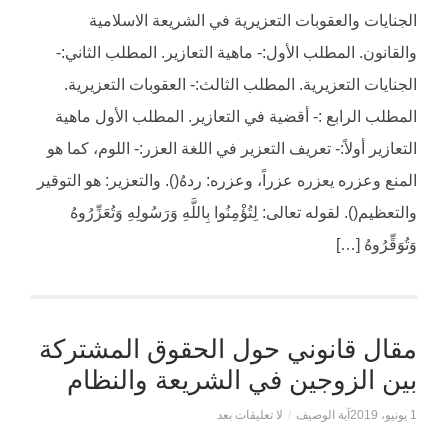
الجنايات والعقوبات التعزيرية في الشريعة الاسلامية
والقانون. المطلب الأول:- ماهية التعازير. المطلب الثاني:-
الجنايات التعزيرية. المطلب الثالث:- العقوبات التعزيرية.
المطلب الرابع :- أقضية في التعازير. المطلب الأول ماهية
التعازير أولاً:- تعريف التعزير في اللغة العزر:- اللوم، كما هو
المنع وعزره يعزره عزراً، وعزره: ردهُ(). والتعزير: هو التوقير
والتعظيم(). لقوله تعالى: لِتُؤْمِنُوا بِاللَّهِ وَرَسُولِهِ وَتُعَزِّرُوهُ
وَتُوَقِّرُوهُ […]
مقال قانوني حول الحقوق المشتركة
بين الزوجين في الشريعة والنظام
1 يونيو، 2019
آية الوصيف
/
لا تعليقات بعد