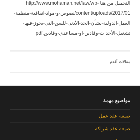
التحميل من هنا http://www.mohamah.net/law/wp-
content/uploads/2017/01/نصوص-و-مواد-اتفاقية-منظمة-
العمل-الدولية-بشأن-الحد-الأدنى-للسن-التي-يجوز-فيها-
تشغيل-الأحداث-وقادين-او-مساعدي-وقادين.pdf
مقالات أقدم
مواضيع مهمة
صيغة عقد عمل
صيغة عقد شراكة