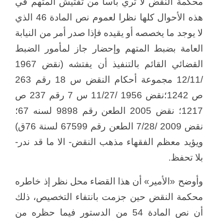
محكمة النقض لا تري بأسا من تفتيش المتهم في
هذه الأحوال كلها نظرا لعموم نص المادة 46 الذي
لا يوجد ما يخصصه أو يقيده فإذا صدر أمر من النيابة
العامة بضبط المتهم وإحضار جاز لمأمور الضبط
القضائي القائم بالتنفيذ أن يفتشه (نقض 1967
/12/11 مجموعة أحكام النقض س 18 رقم 263
ص 1242؛نقض 1956 /11/27 س 7 رقم 237 ص
1217؛ نقض 2005 الطعن رقم 9898 لسنه 67؛
نقض 2009 /7/28 الطعن رقم 67599 لسنة 76ق)
ويؤيد معظم الفقهاء مذهب النقض- الا ما قد ندر-
بلا تحفظ.
وأوضح «الأمير» أن هذا القضاء محل نظر إذ خاطره
محكمة النقض حين جزمت بانتفاء التخصيص، ذلك
أن نص المادة 54 من الدستور فيما حظره من