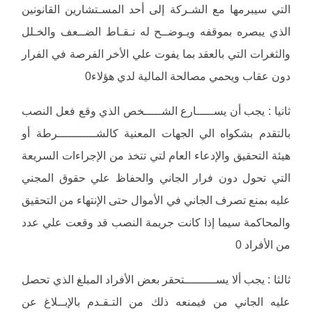
التي سيبرمها مع الشـركة إلى أحد المسـتشارين القانونين
الذي يبصره بموقفه ويـوضــح له نـقـاط الضــعف والخـلل
والثغرات التي بالعقد بما يفوت علي الأخر الفرصة في الفرار
دون عقاب ويحمي مصالحة المالية لدي هؤلاء0
ثانيا : يجب أن يســـــارع الشـــــخص الذي وقع فعل النصب
بالتقدم بشكواه الي الجهات المعنية كالشـــــــــــرطة أو
هيئة التحقيق والإدعاء العام لتي تتخذ من الإجراءات السريعة
التي تحول دون فرار الجاني والحفاظ علي حقوق المجني
عليه بمنع تصرف الجاني في الأموال حتى الإنتهاء من التحقيق
والمحاكمة سيما إذا كانت جريمة النصب قد وقعت علي عدد
من الأفراد 0
ثالثا : يجب ألا يســـــــــتحقر بعض الأفراد المبلغ الذي تحصل
عليه الجاني من فيمنعه ذلك من التـقـدم بالإبــلاغ عن