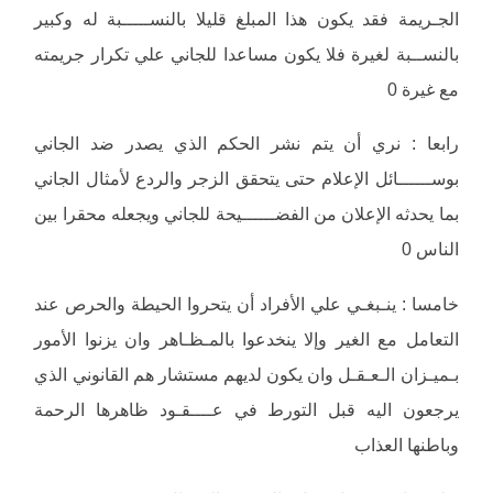
الجـريمة فقد يكون هذا المبلغ قليلا بالنســـــبة له وكبير
بالنســبة لغيرة فلا يكون مساعدا للجاني علي تكرار جريمته
مع غيرة 0
رابعا : نري أن يتم نشر الحكم الذي يصدر ضد الجاني
بوســــــائل الإعلام حتى يتحقق الزجر والردع لأمثال الجاني
بما يحدثه الإعلان من الفضــــــيحة للجاني ويجعله محقرا بين
الناس 0
خامسا : ينـبغـي علي الأفراد أن يتحروا الحيطة والحرص عند
التعامل مع الغير وإلا ينخدعوا بالمـظـاهر وان يزنوا الأمور
بـميـزان الـعـقـل وان يكون لديهم مستشار هم القانوني الذي
يرجعون اليه قبل التورط في عــــقـود ظاهرها الرحمة
وباطنها العذاب