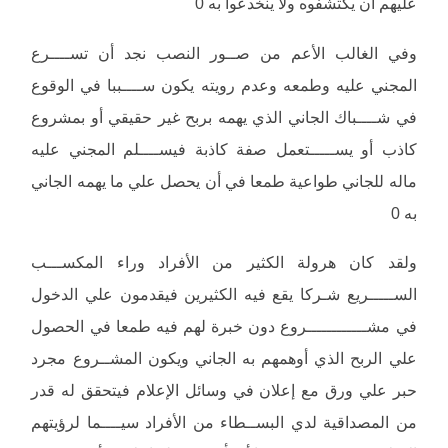
عليهم أن يكتشفوه ولا ينخدعوا به 0
وفي الغالب الأعم من صــور النصب نجد أن تســــرع
المجني عليه وطمعه وعدم رويته يكون ســــببا في الوقوع
في شــــباك الجاني الذي يهمه بربح غير حقيقي أو بمشروع
كاذب أو يســـــتعمل صفة كاذبة فيســــلم المجني عليه
ماله للجاني طواعية طمعا في أن يحصل علي ما يهمه الجاني
به 0
ولقد كان هرولة الكثير من الأفراد وراء المكســـب
الســـــريع شـركا يقع فيه الكثيرين فيقدمون علي الدخول
في مشــــــــــــروع دون خبرة لهم فيه طمعا في الحصول
علي الربح الذي أوهمهم به الجاني ويكون المشــروع مجرد
حبر علي ورق مع إعلان في وسائل الإعلام فيتحقق له قدر
من المصداقية لدي البســطاء من الأفراد سيــــما لرؤيتهم