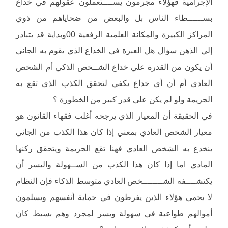
الإجرامية فهؤلاء مجرمون يســــتعملون عقولهم في خداع
بســــــطاء الناس بل والبعض من ضحاياهم من ذوي
المراكز الكبيرة والمكانة العلمية الرفعية 00وبداية قد يتبادر
إلي الذهن سؤال هل العبرة في الخداع الذي يقوم به الجاني
أن يكون من القدرة علي خداع الشــخص الذكي أم الشخص
العادي أم أن أي خداع يكفي لتحقق الكذب الذي تقع به
الجريمة ولو لم يكن علي قدر كبير من الخطورة ؟
في الحقيقة أن المعيار الذي يرجحه أغلب فقهاء القانون هو
معيار الشخص العادي بمعني إذا كان هذا الكذب من الجاني
ينخدع به الشخص العادي فهنا تقع الجريمة ويتحقق ركنها
المادي اما إذا كان هذا الكذب من الســهولة واليسر أن
يكتشــــفه الشــــــــخص العادي متوسط الذكاء فإن النظام
لا يحمي هؤلاء الذين يفرطون في حماية أنفسهم ويسلمون
أموالهم طواعية في سهولة ويسر لمجرد وهم بسيط كان