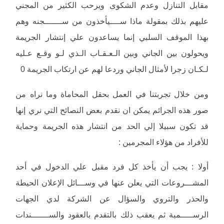
مقابل التنازل وعدم الشكوى ويرحب الكثير من المجني
عليهم بذلك بمقولة ماذا ســــيأخذون من ســـــــجنه وهم
بهذا الموقف السلبي إنما يساعدون علي إنتشار الجريمة
ويحولون بين الجاني وبين الـعـقـاب الـذي لـو وقـع عـليه
لـكـان زجرا لأمثال الجاني وردعا لهم عن ارتكاب الجريمة 0
ومن خلال تجربتنا في العمل بحقل المحاماة وما نراه من
صور هذه الجرائم يمكن ان نقدم بعض النصائح التي نري إنها
قد تكون سبيلا إلي الحد من انتشار هذه الجريمة وحماية
للأفراد من هؤلاء المجرمين :
أولا : يجب أن يأخذ كل فرد مقبل علي الدخول في أحد
المشـــروعات التي يعلن عنها في وســـائل الإعلان الحيطة
والحذر والتروي والسؤال عن الشركة لدي الجهات
الرســـــمية ثم يعقب ذلك بالتقدم بالعقود والســـــــندات