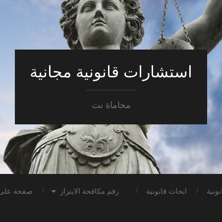
استشارات قانونية مجانية
محاماة نت
ونية
ابحاث قانونية
رقم مكافحة الابتزاز
صفحة على