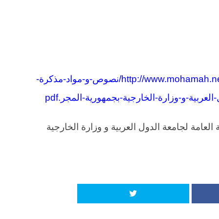
http://www.mohamah.net/law/wp-content/uploads/2017/01/نصوص-و-مواد-مذكرة-
العربية-و-وزارة-الخارجية-بجمهورية-المجر.pdf
العامة لجامعة الدول العربية و وزارة الخارجية