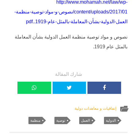
http://www.mohamah.net/law/wp-
content/uploads/2017/01/نصوص-و-مواد-توصية-منظمة-
العمل-الدولية-بشأن-المعاملة-بالمثل-عام-1919..pdf
نصوص و مواد توصية منظمة العمل الدولية بشأن المعاملة
بالمثل عام 1919.
شارك المقالة
إتفاقيات و معاهدات دولية
الدولية
العمل
توصية
منظمة