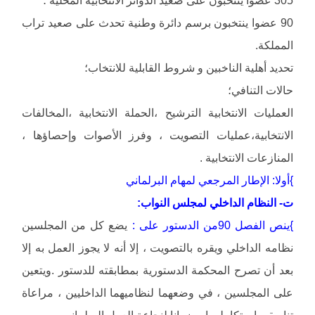
305 عضوا ينتخبون على صعيد الدوائر الانتخابية المحلية ؛
90 عضوا ينتخبون برسم دائرة وطنية تحدث على صعيد تراب
المملكة.
تحديد أهلية الناخبين و شروط القابلية للانتخاب؛
حالات التنافي؛
العمليات الانتخابية الترشيح ،الحملة الانتخابية ،المخالفات
الانتخابية،عمليات التصويت ، وفرز الأصوات وإحصاؤها ،
المنازعات الانتخابية .
}أولا: الإطار المرجعي لمهام البرلماني
ت- النظام الداخلي لمجلس النواب:
}ينص الفصل 90من الدستور على :
يضع كل من المجلسين
نظامه الداخلي ويقره بالتصويت ، إلا أنه لا يجوز العمل به إلا
بعد أن تصرح المحكمة الدستورية بمطابقته للدستور .ويتعين
على المجلسين ، في وضعهما لنظاميهما الداخليين ، مراعاة