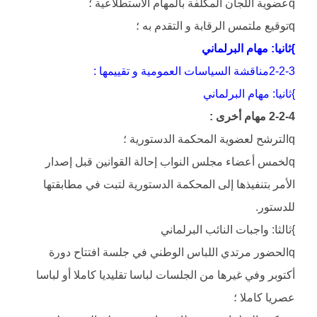
qعضوية اللجان المكلفة بالمهام الاستطلاعية ؛
qتوقيع ملتمس الرقابة و التقدم به ؛
}ثانيا: مهام البرلماني
2-2-3مناقشة السياسات العمومية و تقييمها :
}ثانيا: مهام البرلماني
2-2-4 مهام أخرى :
qالترشح لعضوية المحكمة الدستورية ؛
qلخمس أعضاء مجلس النواب إحالة القوانين قبل إصدار
الأمر بتنفيذها إلى المحكمة الدستورية لتبت في مطابقتها
للدستور.
}ثالثا: واجبات النائب البرلماني
qالحضور مرتدي اللباس الوطني في جلسة افتتاح دورة
أكتوبر وفي غيرها من الجلسات لباسا تقليديا كاملا أو لباسا
عصريا كاملا ؛