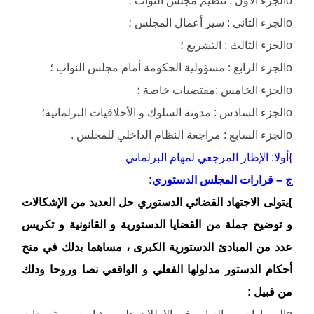
oالجزء الأول : تنظيم مجلس النواب ؛
oالجزء الثاني : سير أعمال المجلس ؛
oالجزء الثالث : التشريع ؛
oالجزء الرابع : مسؤولية الحكومة أمام مجلس النواب ؛
oالجزء الخامس :مقتضيات خاصة ؛
oالجزء السادس : مدونة السلوك و الأخلاقيات البرلمانية؛
oالجزء السابع : مراجعة النظام الداخلي للمجلس .
}أولا: الإطار المرجعي لمهام البرلماني
ج – قرارات المجلس الدستوري:
}يتولى الاجتهاد القضائي الدستوري حل العديد من الإشكالات
و توضيح جملة من القضايا الدستورية و القانونية و تكريس
عدد من المبادئ الدستورية الكبرى ، مساهما بدلك في منح
أحكام الدستور مدلولها الفعلي و الواقعي نصا وروحا ودلك
من قبيل :