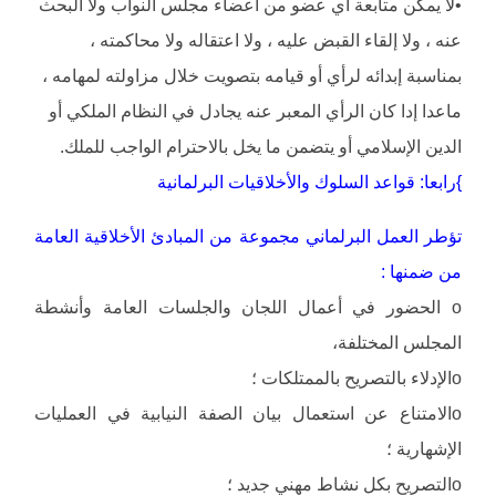
•لا يمكن متابعة أي عضو من أعضاء مجلس النواب ولا البحث
عنه ، ولا إلقاء القبض عليه ، ولا اعتقاله ولا محاكمته ،
بمناسبة إبدائه لرأي أو قيامه بتصويت خلال مزاولته لمهامه ،
ماعدا إدا كان الرأي المعبر عنه يجادل في النظام الملكي أو
الدين الإسلامي أو يتضمن ما يخل بالاحترام الواجب للملك.
}رابعا: قواعد السلوك والأخلاقيات البرلمانية
تؤطر العمل البرلماني مجموعة من المبادئ الأخلاقية العامة
من ضمنها :
o الحضور في أعمال اللجان والجلسات العامة وأنشطة
المجلس المختلفة،
oالإدلاء بالتصريح بالممتلكات ؛
oالامتناع عن استعمال بيان الصفة النيابية في العمليات
الإشهارية ؛
oالتصريح بكل نشاط مهني جديد ؛