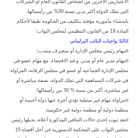
الاعتباريين الآخرين من أشخاص القانون العام أو الشركات
التي تملك الدولة أكثر مــن نسبة 30% من رأسمالها،
باستثناء مأمورية مؤقتة بتكليف من الحكومة طبقا لأحكام
المادة 19 من القانون التنظيمي لمجلس النواب؛
}ثالثا: واجبات النائب البرلماني
oمهام رئيس مجلس الإدارة أو متصرف منتدب؛
oمهام مدير عام أو مدير، وعند الاقتضاء، مع مهام عضو في
مجلس الإدارة الجماعية أو عضو في مجلس الرقابة، المزاولة
في شركات المساهمة التي تملك الدولة، بصفة مباشرة أو
غير مباشرة، أكثر من نسبة % 30 من رأسمالها؛
oمزاولة مهام غير تمثيلية تؤدي أجرة عنها دولة أجنبية أو
منظمة دولية أو منظمة دولية غير حكومية.
oبعد ثبوت إحدى حالات التنافي المذكورة أعلاه، يحيلها رئيس
مجلس النواب على المحكمة الدستورية في أجل أقصاه 15