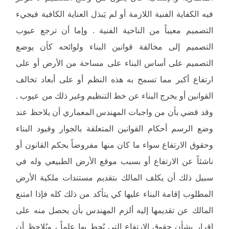
فيه الكفاية الفنية اللازمة أو لم يَبذل العناية الكافية فيجيء
التصميم معيباً من الناحية الفنية . وإما أن ترجع عيوب
التصميم إلى مخالفة قوانين البناء ولوائحه كأن يوضع
التصميم على أساس البناء على مساحة من الأرض أو على
ارتفاع أكبر مما تسمح به هذه النظم أو على أبعاد تخالف
القوانين أو يخرج البناء عن خط التنظيم وغير ذلك من عيوب .
وقد قضي بأن من واجبات المهندس المعماري أن يلاحظ عند
وضع الرسم أحكام القوانين المتعلقة بالجوار وقيود البناء
وحقوق الارتفاع سواء ما كان منها مفروضاً بحكم القانون أو
ناشئاً عن الارتفاع أو بسبب موقع الأرض الطبيعي وله في
سبيل ذلك أن يكلف المالك بتقديم مستندات ملكية الأرض
المطلوب إقامة البناء عليها كي يتأكد من ذلك كله فإذا امتنع
المالك عن تقديمها إليه ألزم المهندس بأن يحصل منه على
إقرار بشأن حقوق الارتفاع التي يُحط بها علماً ، ويُلاحظ أن