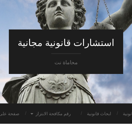
استشارات قانونية مجانية
محاماة نت
ونية
ابحاث قانونية
رقم مكافحة الابتزاز
صفحة على