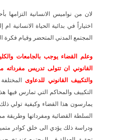
لان من نواميس الانسانية التزامها ب
اختياراً في بدائية الحياة الانسانية ام
المجتمع المدني المتحضر وقيام فكرة ال
وعلم القضاء يوجب بالجامعات والكل
القانوني ان تتولى تدريس مفرداته من
والتكييف القانوني للدعاوى
المختلفة ب
التكييف والمحاكم التي تمارس فيها هذا
يمارسون هذا القضاء وكيفية تولي ذلك
السلطة القضائية ومفرداتها وطريقة مما
ودراسة ذلك يؤدي الى خلق كوادر متمي
تحقيق العدالة في المجتمع عند تخرجهم