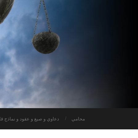
محامي
دعاوي و صيغ و عقود و نماذج قان