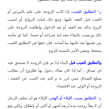
ر~ التطليق للعيب،
إذا كانت الزوجة على علم بالمرض أو
العيب قبل العقد عليها، ومع ذلك قبلت الزواج، أو اصيب
الزوج بذلك بعد العقد أو بعد الدخول وإطلعت الزوجة على
ذلك ورضيت بالبقاء معه إما صراحة أو ضمنا، كما لو مكنته
من نفسها بعد علمها بما أصابه، فإن حقها في التطليق للعيب
يسقط، ونفس الأمر بالنسبة للزوج.
والتطليق للعيب قبل
البناء إذا تم فإن الزوجة لا تستحق فيه
اي صداق ، أما إذا كان هناك دخول بها فللزوج أن يطالب
بمبلغ الصداق ممن غرر به و كتم عنه العيب عن القصد ،
الزوجة أو الولي عند الإقتضاء.
ز~ التطليق بسبب الإيلاء أو الهجر،
الإيلاء هو أن يحلف الرجل
أن لا يطأ زوجته مدة أربعة أشهر أو أكثر، أو بإطلاق. ولكي يقع