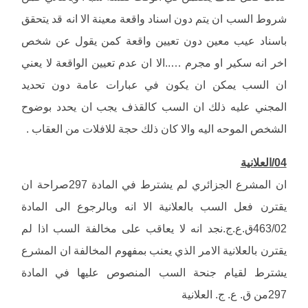
شروط السب ان يتم دون اسناد واقعة معينة الا انه قد يتحقق
باسناد عيب معين دون تعيين واقعة كمن يقول عن شخص
اخر انه سكير او مجرم …..الا ان عدم تعيين الواقعة لا يعني
ان السب يمكن ان يكون في عبارات عامة دون تحديد
المجني عليه ذلك ان السب كالقذف يجب ان يحدد بوضوح
الشخص الموحه اليه والا كان ذلك حجة للافلات من العقاب .
04/العلانية
ان المشرع الجزائري لم يشترط في المادة 297صراحة ان
يقترن فعل السب بالعلانية الا انه وبالرجوع الى المادة
463/02ق.ع.ج.نجد انه لا يعاقب على مخالفة السب اذا لم
يقترن بالعلانية الامر الذي يعنب بمفهوم المخالفة ان المشرع
يشترط لقيام جنحة السب المنصوص عليها في المادة
297من ق. ع. ج. العلانية