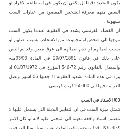
يكون التحديد دقيقا بل يكفي ان يكون في استطاعة الافراد او
البعض منهم معرفة الشخص المقصود من عبارات السب
بسهولة .
ان القضاء الفرنسي يشدد في العقوبة عندما يكون السب
موجها الى شخص او مجموعة من الاشخاص بسبب اصلهم او
بسبب انتمائهم او عدم انتمائهم الى عرق معين وقد تم النص
على ذلك في قانون 29/07/1881 في المادة 33/03منه
والمعدل بالقانون رقم 72-546 المؤرخ في 01/07/1972 اذ
ورد في هذه المادة تشديد العقوبة اذ جعلها 06 اشهر وتصل
الغرامة فيها الى 150000فرنك فرنسي
03/ الاسناد في السب
تتمثل ميزة السب في ان التعابير البذيئة التي يشتمل عليها لا
تتضمن اسناد واقعة معينة الى المجني عليه لانه لو كان الامر
كذلك فكل قذف يتضمن في الوقت نفسه سبا . وبالتالي فمن