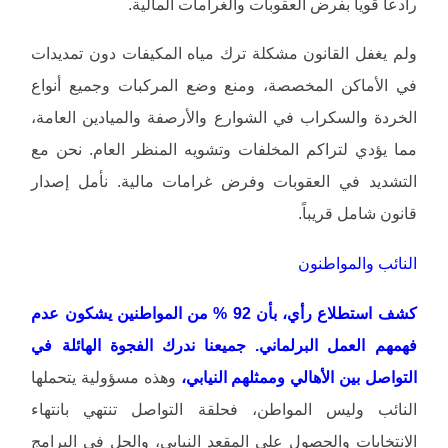
رادعاً قوياً بفرض العقوبات والغرامات المالية.
ولم يغفل القانون مشكلة ترك مياه المكيفات دون تمديدات
في الأماكن المخصصة، ومنع وضع المركبات وجميع أنواع
الخردة والسكراب في الشوارع والأرصفة والميادين العامة،
مما يؤدي لتراكم المخلفات وتشويه المنظر العام. نحن مع
التشديد في العقوبات وفرض غرامات مالية. نأمل إصدار
قانون شامل قريباً.
النائب والمواطنون
كشف استطلاع رأي، بأن 92 % من المواطنين يشكون عدم
فهمهم العمل البرلماني. جميعنا ندرك الفجوة الهائلة في
التواصل بين الأهالي وممثلهم النيابي،
وهذه مسؤولية يتحملها
النائب وليس المواطن، فحلقة التواصل تنتهي بانتهاء
الانتخابات والحصول على المقعد النيابي، والحل في البرامج