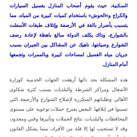
السكنية، حيث يقوم أصحاب المنازل بغسيل السيارات
والكراج و»الحوش» باستخدام كميات كبيرة من المياه، مما
يتسبب بأضرار بالغة في الأرصفة وإتلاف طبقات الأسفلت
بالشوارع، وذاك يكلف الدولة مبالغ باهظة لإعادة رصف
الشوارع وصيانتها، ناهيك عن المشاكل بين الجيران بسبب
جريان مياه الغسيل لمساحات كبيرة وبالممرات وتجمعها
أمام المنازل.
هذه المشكلة بحد ذاتها أرهقت الجهات الخدمية كوزارة
الأشغال ومراكز الشرطة والبلديات بسبب كثرة شكاوى
الأهالي وطلباتهم المتكررة لإصلاح الشوارع والأرصفة التي
تسببوا في إتلافها. البعض يقترح حملات توعوية على مستوى
المحافظات والبلديات، نتائج الحملات وتأثيرها وقتي ومحدود،
وقد لا تستجيب لها إلا قلة من الأفراد، بينما يشكل القانون