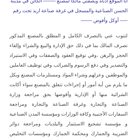
أنا الموقع أدناه وبصفتي مالكا لمصنع ——– الكائن في مدينة
الحسن الصناعية والمسجل في غرفة صناعة اربد تحت رقم
—– أوكل وأفوض ——-
لتنوب عني بالتصرف الكامل و المطلق بالمصنع المذكور
تصرف المالك بما في ذلك حق الإدارة والبيع والشراء وإلقاء
الحجز والرهن ،وفي توقيع العقود والصفقات وفي الاستيراد
والتصدير وفي دفع الرسوم والضرائب وفي توظيف العاملين
والموظفين وعزلهم وشراء المواد ومستلزمات المصنع وبكل
ما يلزم من أية أمور أو إجراءات تتعلق بالمصنع سواء أكانت
الشرائية منها أو الإدارية وأفوضها بحق مراجعة وزارة
الصناعة والتجارة وغرفة الصناعة والتجارة ومراجعة
السفارات الأجنبية وكافة الوزارات ومؤسسة المدن الصناعية
و مؤسسة تشجيع الاستثمار والبلديات ومراجعة دوائر
الضريبة والجمارك ومحكمة الجمارك ومؤسسات التخليص