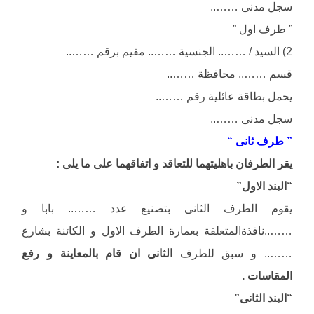
سجل مدنى ……..
” طرف اول ”
2) السيد / …….. الجنسية …….. مقيم برقم ……..
قسم …….. محافظة ……..
يحمل بطاقة عائلية رقم ……..
سجل مدنى ……..
” طرف ثانى “
يقر الطرفان باهليتهما للتعاقد و اتفاقهما على ما يلى :
“البند الاول”
يقوم الطرف الثانى بتصنيع عدد …….. بابا و
……..نافذةالمتعلقة بعمارة الطرف الاول و الكائنة بشارع
…….. و سبق للطرف
الثانى ان قام بالمعاينة و رفع
المقاسات .
“البند الثانى”