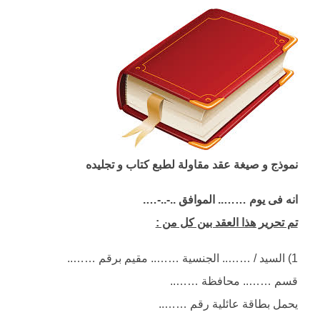
نموذج و صيغة عقد مقاولة لطبع كتاب و تجليده
انه فى يوم …….. الموافق ..-..-….
تم تحرير هذا العقد بين كل من :
1) السيد / …….. الجنسية …….. مقيم برقم ……..
قسم …….. محافظة ……..
يحمل بطاقة عائلية رقم ……..