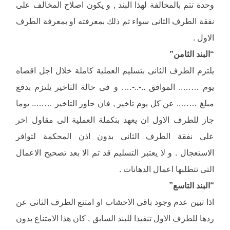
وحدة تتم بالمخالفة لهذا البند , و يكون اصلاح المخالف على
نفقة الطرف الثانى سواء تم ذلك بمعرفته او بمعرفة الطرف
الاول .
“البند الثامن”
يلتزم الطرف الثانى بتسليم العملية كاملة خلال اجل اقصاه
يوم …….. الموافق ..-..-…. و فى حالة التاخير يلتزم بدفع
مبلغ …….. عن كل يوم تاخير , فان جاوز التاخير …….. يوما
جاز للطرف الاول ان يعهد بتكملة العملية الى مقاول اخر
على نفقة الطرف الثانى بدون اذن المحكمة لتوافر
الاستعجال . و لا يعتبر التسليم قد تم الا بعد تصحيح الاعمال
التى تتطلبها اعمال الدهانات .
“البند التاسع”
اذا تبين عدم وجود باقى الاخشاب او امتنع الطرف الثانى عن
ردها للطرف الاول تنفيذا للبند السابق , كان هذا الامتناع بدون