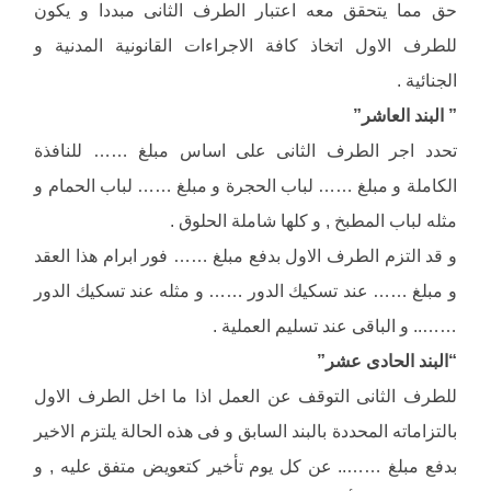
حق مما يتحقق معه اعتبار الطرف الثانى مبددا و يكون
للطرف الاول اتخاذ كافة الاجراءات القانونية المدنية و
الجنائية .
” البند العاشر”
تحدد اجر الطرف الثانى على اساس مبلغ …… للنافذة
الكاملة و مبلغ …… لباب الحجرة و مبلغ …… لباب الحمام و
مثله لباب المطبخ , و كلها شاملة الحلوق .
و قد التزم الطرف الاول بدفع مبلغ …… فور ابرام هذا العقد
و مبلغ …… عند تسكيك الدور …… و مثله عند تسكيك الدور
…….. و الباقى عند تسليم العملية .
“البند الحادى عشر”
للطرف الثانى التوقف عن العمل اذا ما اخل الطرف الاول
بالتزاماته المحددة بالبند السابق و فى هذه الحالة يلتزم الاخير
بدفع مبلغ …….. عن كل يوم تأخير كتعويض متفق عليه , و