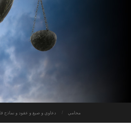
محامي
دعاوي و صيغ و عقود و نماذج قان