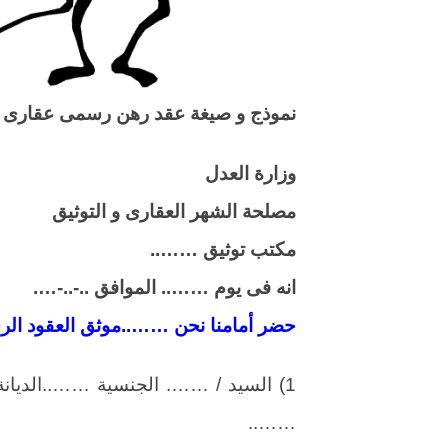
نموذج و صيغة عقد رهن رسمى عقارى 
وزارة العدل
مصلحة الشهر العقارى و التوثيق
مكتب توثيق ……..
انه فى يوم …….. الموافق ..-..-….
حضر أمامنا نحن ……..موثق العقود الر
1) السيد / ……. الجنسية ……..الديان
……..