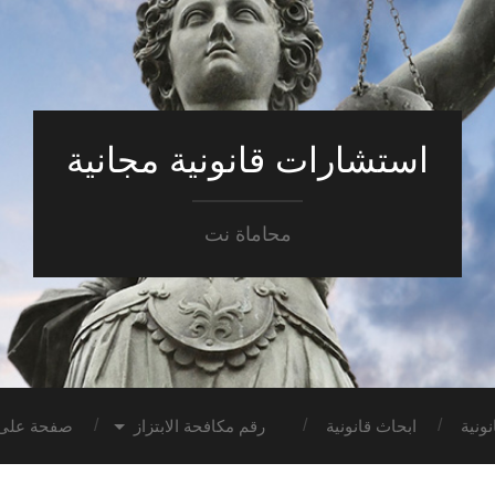
استشارات قانونية مجانية
محاماة نت
ونية
ابحاث قانونية
رقم مكافحة الابتزاز
صفحة على