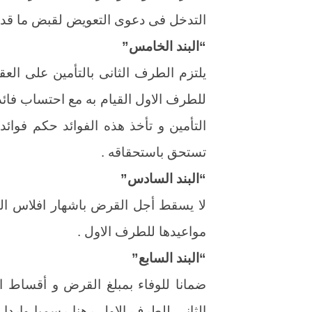
التدخل فى دعوى التعويض لقبض ما قد يقض
“البند الخامس”
يلتزم الطرف الثانى بالتأمين على العق
للطرف الاول القيام به مع احتساب فا
التأمين و تأخذ هذه الفوائد حكم فوا
تستحق باستحقاقه .
“البند السادس”
لا يسقط أجل القرض باشهار افلاس الط
مواعيدها للطرف الاول .
“البند السابع”
ضمانا للوفاء بمبلغ القرض و أقساط ا
الثانى للطرف الاول رهنا رسميا واردا