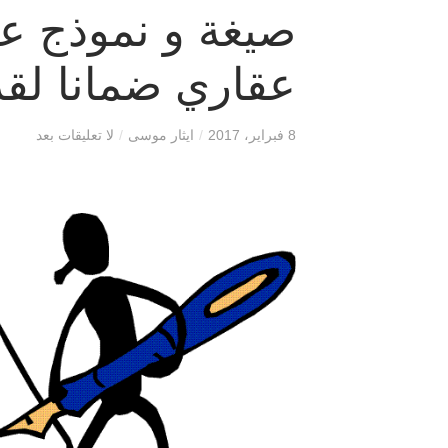
صيغة و نموذج 
عقاري ضمانا ل
8 فبراير، 2017
/
ايثار موسى
/
لا تعليقات بعد