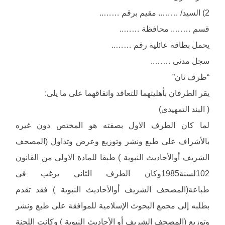
2) السيد/ …….. مقيم برقم ……..
قسم …….. محافظة ……..
يحمل بطاقة عائلية رقم ……..
سجل مدنى ……..
“طرف ثان”
يقر الطرفان بأهليتهما للتعاقد واتفاقهما على ما يلى:
( البند التمهيدى)
لما كان الطرف الاول بصفته هو المختص دون غيره
بالأشراف على طبع ونشر وتوزيع وعرض وتداول (المصحف
الشريف أوالأحاديث النبوية ) طبقا للمادة الاولى من القانون
102لسنة1985وكان الطرف الثانى يرغب فى
طباعة(المصحف الشريف أوالأحاديث النبوية ) فقد تقدم
بطلبه إلى مجمع البحوث الإسلامية للموافقة على طبع ونشر
وتوزيع (المصحف الشريف أو الأحاديث النبوية ) وكانت اللجنة