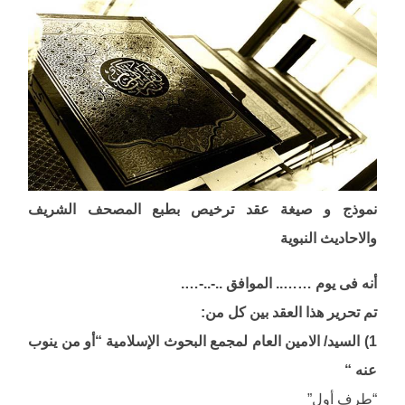
نموذج و صيغة عقد ترخيص بطبع المصحف الشريف
والاحاديث النبوية
أنه فى يوم …….. الموافق ..-..-….
تم تحرير هذا العقد بين كل من:
1) السيد/ الامين العام لمجمع البحوث الإسلامية “أو من ينوب
عنه “
“طرف أول”