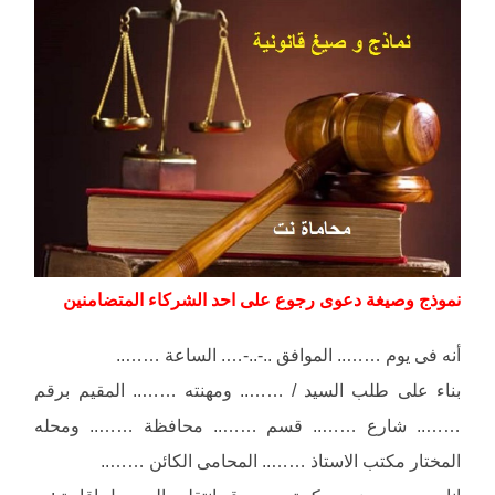
نموذج وصيغة دعوى رجوع على احد الشركاء المتضامنين
أنه فى يوم …….. الموافق ..-..-…. الساعة ……..
بناء على طلب السيد / …….. ومهنته …….. المقيم برقم
…….. شارع …….. قسم …….. محافظة …….. ومحله
المختار مكتب الاستاذ …….. المحامى الكائن ……..