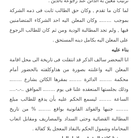
ترتيب معين به الدائن عند رجوعة بالدين .
لما كان ما تقدم , وكان حق الطالب ثابت فى ذمه الشركة
بموجب …….. وكان المعلن اليه احد الشركاء المتضامنين
فيها , ولم تجد المطالبة الودية ومن ثم كان للطالب الرجوع
على المعلن اليه بكامل دينه المستحق .
بناء عليه
انا المحضر سالف الذكر قد انتقلت فى تاريخة الى محل اقامة
المعلن اليه واعلنته بصورة من هذاوكلفته بالحضور أمام
محكمة …….. الدائرة …….. بمقرها الكائن بشارع ……..
وذلك بجلستها المنعقده علنا فى يوم …….. الموافق ..-..-….
الساعة …….. ليسمع الحكم عليه بأن يدفع للطالب مبلغ
…….. جنيها والفوائد القانونية بواقع …….. % من تاريخ
المطالبة القضائية وحتى السداد والمصاريف ومقابل اتعاب
المحاماه وشمول الحكم بالنفاذ المعجل بلا كفالة .