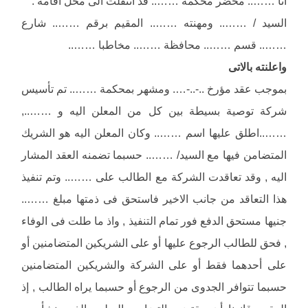
انا …….. محضر محكمة …….. قد انتقلت الى محل اقامة :
السيد / …….. ومهنته …….. المقيم برقم …….. شارع
…….. قسم …….. محافظة …….. مخاطبا ……..
واعلنته بالاتى
بموجب عقد مؤرخ ..-..-…. ومشهر بمحكمة …….. تم تأسيس
شركة توصية بسيطة بين كل من المعلن اليه و ……..,
……..اطلق عليها اسم …….. وكان المعلن اليه هو الشريك
المتضامن فيها مع السيد/ …….. حسبما تضمنه العقد المشار
اليه , وقد تعاقدت الشركة مع الطالب على …….. وتم تنفيذ
هذا التعاقد من جانب الاخير فاستحق فى ذمتها مبلغ ……..
جنيها مستحق الدفع فور تمام التنفيذ , واذ ما طلت فى الوفاء
, فحق للطالب الرجوع عليها أو على الشريكين المتضامنين أو
على أحدهما فقط أو على الشركة والشريكين المتضامنين
حسبما تتوافر الجدوى من الرجوع أو حسبما يراه الطالب , إذ