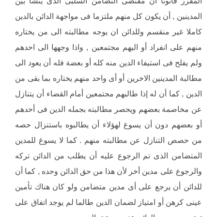
المقرر قانونا أن مقتضى التضامن السلبى الذى ينشأ بين
المدينين , أن يكون كل منهم ملتزما فى مواجهة الدائن بالدين
كاملا غير منقسم وللدائن ان يوجه مطالبته الى من يختاره
منهم على انفراد أو اليهم مجتمعين , واذا وجهها الى احدهم
ولم يفلح فى استيفاء الدين منه كله أو بعضة فله أن يعود الى
مطالبة المدينين الاخرين أو أى واحد منهم يختاره بما بقى من
الدين , كما أن له إذا طالبهم مجتمعين أمام القضاء أن يتنازل
عن مخاصمة بعضهم ويحصر مطالبته بجمله الدين فى أحدهم
أو بعضهم دون أن يسوغ لهؤلاء أن يطالبوه باستنزال حصه
من حصص التنازل عن مطالبته منهم . كما لا يسوغ للمدين
المتضامن الذى تم الرجوع عليه أن يطلب من الدائن تركه
والرجوع على مدين أخر لأن هذا من حق الدائن وحده , كما أن
للدائن أن يرجع على أى مدين متضامن ولو كان هناك تأمين
عينى كرهن أو امتياز لضمان الدين طالما لم يوجد اتفاق على